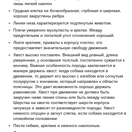
лишь легкий наклон.
Грудная клетка не бочкообразная, глубокая и широкая,
хорошо закруглены ребра.
Линия низа характеризуется подтянутым животом.
Плечи умеренно мускулисты и крепки. Между
предплечьем и лопаткой угол сочленения хороший.
Локти крепкие, прижаты к корпусу плотно, это
предоставляет значительную свободу движения.
Хвост высоко поставлен. Внешний вид ровный, длина
умеренная, у основания толстый, постепенно сужается к
кончику. Важная особенность породы заключается в
манере держать хвост: когда собака находится в
движении, то держит его высоко с изгибом или согнутым
полукругом с кончиком, который направлен к области
поясницы. Это дает возможность хорошо держать
равновесие. Хвост при движении не должен быть
закручен ниже линии спины или быть между ногами.
Шерстка на хвосте соответствует шерсти корпуса
чихуахуа и зависит от разновидности породы. Хвост
немного опущен и загнут слегка, если собака находится в
спокойном положении.
Пясти гибкие, крепкие и немного наклонные.