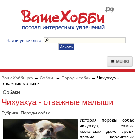
Найти увлечение:
☰ МЕНЮ
ВашеХобби.рф
→
Собаки
→
Породы собак
→ Чихуахуа -
отважные малыши
Собаки
Чихуахуа - отважные малыши
Рубрика:
Породы собак
История породы собак
чихуахуа, самых
маленьких даже среди
прочих карликовых