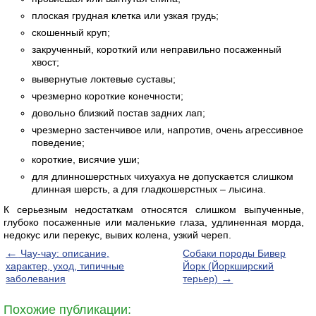
плоская грудная клетка или узкая грудь;
скошенный круп;
закрученный, короткий или неправильно посаженный
хвост;
вывернутые локтевые суставы;
чрезмерно короткие конечности;
довольно близкий постав задних лап;
чрезмерно застенчивое или, напротив, очень агрессивное
поведение;
короткие, висячие уши;
для длинношерстных чихуахуа не допускается слишком
длинная шерсть, а для гладкошерстных – лысина.
К серьезным недостаткам относятся слишком выпученные,
глубоко посаженные или маленькие глаза, удлиненная морда,
недокус или перекус, вывих колена, узкий череп.
←
Чау-чау: описание,
Собаки породы Бивер
характер, уход, типичные
Йорк (Йоркширский
→
заболевания
терьер)
Похожие публикации: