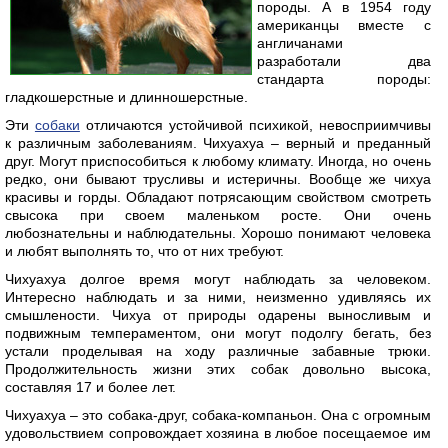
породы. А в 1954 году
американцы вместе с
англичанами
разработали два
стандарта породы:
гладкошерстные и длинношерстные.
Эти
собаки
отличаются устойчивой психикой, невосприимчивы
к различным заболеваниям. Чихуахуа – верный и преданный
друг. Могут приспособиться к любому климату. Иногда, но очень
редко, они бывают трусливы и истеричны. Вообще же чихуа
красивы и горды. Обладают потрясающим свойством смотреть
свысока при своем маленьком росте. Они очень
любознательны и наблюдательны. Хорошо понимают человека
и любят выполнять то, что от них требуют.
Чихуахуа долгое время могут наблюдать за человеком.
Интересно наблюдать и за ними, неизменно удивляясь их
смышлености. Чихуа от природы одарены выносливым и
подвижным темпераментом, они могут подолгу бегать, без
устали проделывая на ходу различные забавные трюки.
Продолжительность жизни этих собак довольно высока,
составляя 17 и более лет.
Чихуахуа – это собака-друг, собака-компаньон. Она с огромным
удовольствием сопровождает хозяина в любое посещаемое им