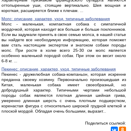
Характерным признаком французского бульдога являются
оттопыренные уши, стоящие вертикально. Шея мощная и
короткая, расширяется ближе к плечам. ...
Мопс: описание, характер, уход, типичные заболевания
Мопс - маленькая, компактная собака с симпатичной
мордочкой, которая находит все больше и больше поклонников.
Если вы задумали принять в свою семью мопса, в нашей статье
вы найдете все необходимую информацию, которая поможет
вам стать настоящим экспертом и знатоком собаки породы
мопс. При росте в холке всего 25-30 см мопс является
особенно маленькой породой собак. При этом он весит около
6-8 кг. ...
Пекинес: описание, характер, уход, типичные заболевания
Пекинес - дружелюбная собака-компаньон, которая искренне
преданна своему хозяину. Первоначально произошедшая из
Китая, маленькая собака имеет своеобразный, но
добродушный характер. Типичными чертами небольшой
породы собак являются плотная длинная шейная грива,
умеренно длинная шерсть с очень плотным подшерстком,
коренастая фигура с относительно широкой грудной клеткой и
плоской мордой. Обладая очень большими, выразит...
Поделиться ссылкой: