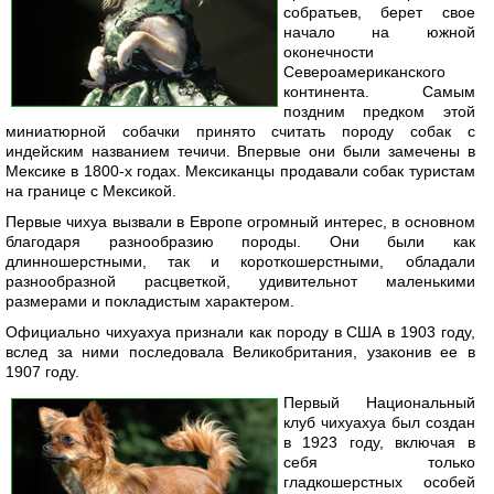
собратьев, берет свое
начало на южной
оконечности
Североамериканского
континента. Самым
поздним предком этой
миниатюрной собачки принято считать породу собак с
индейским названием течичи. Впервые они были замечены в
Мексике в 1800-х годах. Мексиканцы продавали собак туристам
на границе с Мексикой.
Первые чихуа вызвали в Европе огромный интерес, в основном
благодаря разнообразию породы. Они были как
длинношерстными, так и короткошерстными, обладали
разнообразной расцветкой, удивительнот маленькими
размерами и покладистым характером.
Официально чихуахуа признали как породу в США в 1903 году,
вслед за ними последовала Великобритания, узаконив ее в
1907 году.
Первый Национальный
клуб чихуахуа был создан
в 1923 году, включая в
себя только
гладкошерстных особей