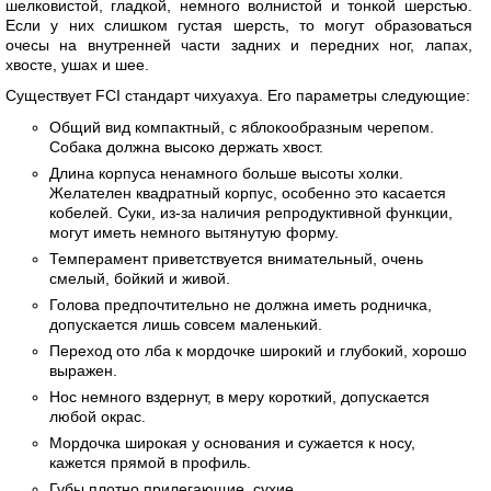
шелковистой, гладкой, немного волнистой и тонкой шерстью.
Если у них слишком густая шерсть, то могут образоваться
очесы на внутренней части задних и передних ног, лапах,
хвосте, ушах и шее.
Существует FCI стандарт чихуахуа. Его параметры следующие:
Общий вид компактный, с яблокообразным черепом.
Собака должна высоко держать хвост.
Длина корпуса ненамного больше высоты холки.
Желателен квадратный корпус, особенно это касается
кобелей. Суки, из-за наличия репродуктивной функции,
могут иметь немного вытянутую форму.
Темперамент приветствуется внимательный, очень
смелый, бойкий и живой.
Голова предпочтительно не должна иметь родничка,
допускается лишь совсем маленький.
Переход ото лба к мордочке широкий и глубокий, хорошо
выражен.
Нос немного вздернут, в меру короткий, допускается
любой окрас.
Мордочка широкая у основания и сужается к носу,
кажется прямой в профиль.
Губы плотно прилегающие, сухие.