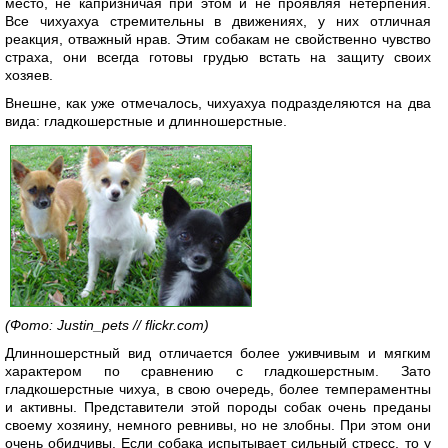
место, не капризничая при этом и не проявляя нетерпения.
Все чихуахуа стремительны в движениях, у них отличная
реакция, отважный нрав. Этим собакам не свойственно чувство
страха, они всегда готовы грудью встать на защиту своих
хозяев.
Внешне, как уже отмечалось, чихуахуа подразделяются на два
вида: гладкошерстные и длинношерстные.
(Фото: Justin_pets // flickr.com)
Длинношерстный вид отличается более уживчивым и мягким
характером по сравнению с гладкошерстным. Зато
гладкошерстные чихуа, в свою очередь, более темпераментны
и активны. Представители этой породы собак очень преданы
своему хозяину, немного ревнивы, но не злобны. При этом они
очень обидчивы. Если собака испытывает сильный стресс, то у