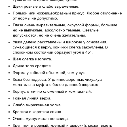
Щеки ровные и слабо выраженные.
Прямой или ножницеобразный прикус. Любое отклонение
от нормы не допустимо.
Глаза очень выразительные, округлой формы, большие,
но не выпуклые, абсолютно темные. Светлые
допускаются, но не очень желательны.
Ушки далеко расставлены и широкие у основания,
сужающиеся к верху, кончики слегка закруглены. В
спокойном состоянии образуют угол в 45°.
Шея слегка изогнута.
Длина тела средняя.
Форма у кобелей объемней, чем у сук.
Кожа без подвеса. У длинношерстных чихуахуа
желательна муфта с более длинной шерстью.
Корпус отлично сложенный и компактный.
Ровная линия верха.
Слабо выраженная холка.
Крепкая и короткая спина.
Очень мускулистая поясница.
Круп почти ровный, крепкий и широкий, может иметь