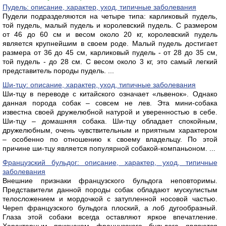
Пудель: описание, характер, уход, типичные заболевания
Пудели подразделяются на четыре типа: карликовый пудель,
той пудель, малый пудель и королевский пудель. С размером
от 46 до 60 см и весом около 20 кг, королевский пудель
является крупнейшим в своем роде. Малый пудель достигает
размера от 36 до 45 см, карликовый пудель - от 28 до 35 см,
той пудель - до 28 см. С весом около 3 кг, это самый легкий
представитель породы пудель. ...
Ши-тцу: описание, характер, уход, типичные заболевания
Ши-тцу в переводе с китайского означает «львенок». Однако
данная порода собак – совсем не лев. Эта мини-собака
известна своей дружелюбной натурой и уверенностью в себе.
Ши-тцу – домашняя собака. Ши-тцу обладает спокойным,
дружелюбным, очень чувствительным и приятным характером
– особенно по отношению к своему владельцу. По этой
причине ши-тцу является популярной собакой-компаньоном. ...
Французский бульдог: описание, характер, уход, типичные
заболевания
Внешние признаки французского бульдога неповторимы.
Представители данной породы собак обладают мускулистым
телосложением и мордочкой с затупленной носовой частью.
Череп французского бульдога плоский, а лоб дугообразный.
Глаза этой собаки всегда оставляют яркое впечатление.