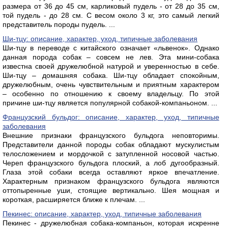
размера от 36 до 45 см, карликовый пудель - от 28 до 35 см,
той пудель - до 28 см. С весом около 3 кг, это самый легкий
представитель породы пудель. ...
Ши-тцу: описание, характер, уход, типичные заболевания
Ши-тцу в переводе с китайского означает «львенок». Однако
данная порода собак – совсем не лев. Эта мини-собака
известна своей дружелюбной натурой и уверенностью в себе.
Ши-тцу – домашняя собака. Ши-тцу обладает спокойным,
дружелюбным, очень чувствительным и приятным характером
– особенно по отношению к своему владельцу. По этой
причине ши-тцу является популярной собакой-компаньоном. ...
Французский бульдог: описание, характер, уход, типичные
заболевания
Внешние признаки французского бульдога неповторимы.
Представители данной породы собак обладают мускулистым
телосложением и мордочкой с затупленной носовой частью.
Череп французского бульдога плоский, а лоб дугообразный.
Глаза этой собаки всегда оставляют яркое впечатление.
Характерным признаком французского бульдога являются
оттопыренные уши, стоящие вертикально. Шея мощная и
короткая, расширяется ближе к плечам. ...
Пекинес: описание, характер, уход, типичные заболевания
Пекинес - дружелюбная собака-компаньон, которая искренне