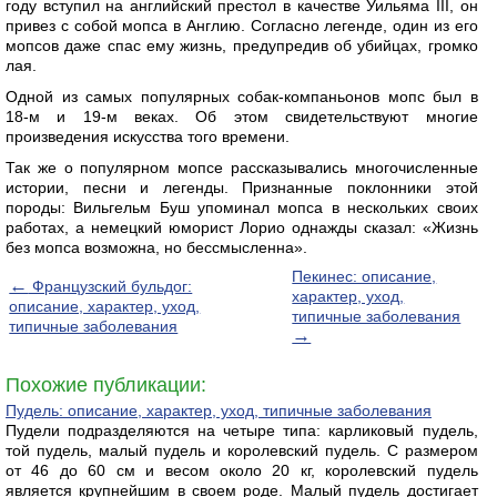
году вступил на английский престол в качестве Уильяма III, он
привез с собой мопса в Англию. Согласно легенде, один из его
мопсов даже спас ему жизнь, предупредив об убийцах, громко
лая.
Одной из самых популярных собак-компаньонов мопс был в
18-м и 19-м веках. Об этом свидетельствуют многие
произведения искусства того времени.
Так же о популярном мопсе рассказывались многочисленные
истории, песни и легенды. Признанные поклонники этой
породы: Вильгельм Буш упоминал мопса в нескольких своих
работах, а немецкий юморист Лорио однажды сказал: «Жизнь
без мопса возможна, но бессмысленна».
Пекинес: описание,
←
Французский бульдог:
характер, уход,
описание, характер, уход,
типичные заболевания
типичные заболевания
→
Похожие публикации:
Пудель: описание, характер, уход, типичные заболевания
Пудели подразделяются на четыре типа: карликовый пудель,
той пудель, малый пудель и королевский пудель. С размером
от 46 до 60 см и весом около 20 кг, королевский пудель
является крупнейшим в своем роде. Малый пудель достигает