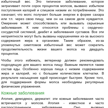
избыточный вес. Это типичное заболевание, которое
затрагивает почти сорок процентов мопсов, вызвано избытком
поступления калорий и слишком низким их потреблением. Это
означает, что мопс получает больше энергии в форме сахара
или т.п. через свою пищу, чем он на самом деле нуждается.
Ожирение может способствовать или вызывать серьезные
заболевания. К ним относятся проблемы с сердечно-
сосудистой системой, диабет и заболевания суставов. Все эти
неприятности могут быть вызваны нарушениями из-за высокого
содержания жира в организме. Таким образом, из-за
упомянутых симптомов избыточный вес может сократить
продолжительность жизни вашего мопса на двадцать
процентов.
Чтобы этого избежать, ветеринар должен рекомендовать
подходящую для вашего мопса пищу. Важным является также
состав еды. Особенно хороша пища с низким содержанием
жира и калорий, но с большим количеством клетчатки. В
результате насыщение едой происходит быстрее. Кроме того,
для поддержания формы мопса необходимы регулярные
физические упражнения.
Кожные заболевания
Атопия, демодекоз, дерматит: эти кожные заболевания часто
встречаются у мопсов. Атопия - известное и часто
распространенное заболевание. Оно вызвано