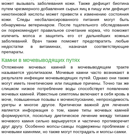
может вызывать заболевания кожи. Также дефицит биотина
путем чрезмерного добавления сырых яиц в пищу или дефицит
никотиновой кислоты может привести к изменению состояния
кожи. Следы несбалансированного питания могут быть
обнаружены ветеринаром. После тщательного обследования
он порекомендует правильное сочетание корма, что поможет
излечить мопса и защитить его от дальнейших кожных
заболеваний. Врач также поможет предотвратить любые
недостатки в витаминах, назначая соответствующие
препараты.
Камни в мочевыводящих путях
Отложение мочевых камней в мочевыводящем тракте
называется уролитиазом. Мочевые камни часто возникают в
результате инфекции мочевыводящих путей. Однако они также
могут иметь генетические или пищевые причины. Точно так же
слишком низкое потребление воды способствует появлению
мочевых камней. Известные симптомы включают в себя кровь в
моче, повышенные позывы к мочеиспусканию, непроходимость
уретры и многое другое. Критически важной для лечения
является информация о том, какие типы мочевых камней
формируются, поскольку диетическое лечение между типами
мочевого камня сильно варьируется и частично противоречит
друг другу. Особенно мопсы-самцы подвержены проблемам с
мочевыми камнями, но также могут пострадать и мопсы-самки.