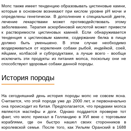
Мопс также имеет тенденцию образовывать цистиновые камни,
которые в основном возникают при кислом уровне рН мочи и
определены генетически. В дополнение к специальной диете,
лечение лекарствами может противодействовать этому
заболеванию. Терапия аскорбиновой кислотой может привести
к растворимости цистиновых камней. Если обнаруживается
тенденция к цистиновым камням, содержание белка в пище
должно быть уменьшено. В этом случае необходимо
воздерживаться от кормления собаки рыбой, индейкой, соей,
яйцами, колбасой и субпродуктами, а лучше всего - вообще
исключить эти продукты из питания мопса, поскольку они не
способствуют здоровью собаки данной породы.
История породы
На сегодняшний день история породы мопс не совсем ясна.
Считается, что этой породе уже до 2000 лет, и первоначально
она происходит из Китая. Предполагается, что предками мопса
являются мастифы и доги. Однако поддается проверке тот
факт, что мопс приехал в Голландию в XVI веке с торговыми
кораблями, где он быстро нашел своих сторонников в
королевской семье. После того, как Уильям Оранский в 1688