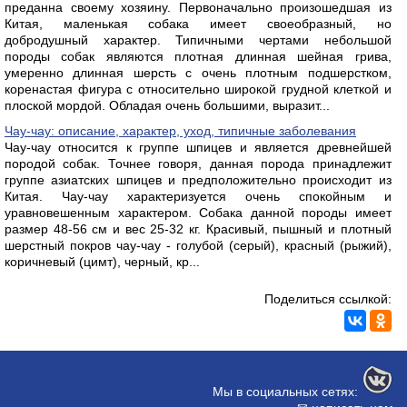
преданна своему хозяину. Первоначально произошедшая из
Китая, маленькая собака имеет своеобразный, но
добродушный характер. Типичными чертами небольшой
породы собак являются плотная длинная шейная грива,
умеренно длинная шерсть с очень плотным подшерстком,
коренастая фигура с относительно широкой грудной клеткой и
плоской мордой. Обладая очень большими, выразит...
Чау-чау: описание, характер, уход, типичные заболевания
Чау-чау относится к группе шпицев и является древнейшей
породой собак. Точнее говоря, данная порода принадлежит
группе азиатских шпицев и предположительно происходит из
Китая. Чау-чау характеризуется очень спокойным и
уравновешенным характером. Собака данной породы имеет
размер 48-56 см и вес 25-32 кг. Красивый, пышный и плотный
шерстный покров чау-чау - голубой (серый), красный (рыжий),
коричневый (цимт), черный, кр...
Поделиться ссылкой:
Мы в социальных сетях: