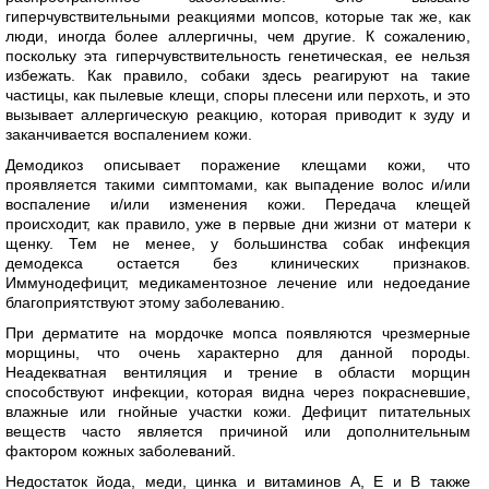
гиперчувствительными реакциями мопсов, которые так же, как
люди, иногда более аллергичны, чем другие. К сожалению,
поскольку эта гиперчувствительность генетическая, ее нельзя
избежать. Как правило, собаки здесь реагируют на такие
частицы, как пылевые клещи, споры плесени или перхоть, и это
вызывает аллергическую реакцию, которая приводит к зуду и
заканчивается воспалением кожи.
Демодикоз описывает поражение клещами кожи, что
проявляется такими симптомами, как выпадение волос и/или
воспаление и/или изменения кожи. Передача клещей
происходит, как правило, уже в первые дни жизни от матери к
щенку. Тем не менее, у большинства собак инфекция
демодекса остается без клинических признаков.
Иммунодефицит, медикаментозное лечение или недоедание
благоприятствуют этому заболеванию.
При дерматите на мордочке мопса появляются чрезмерные
морщины, что очень характерно для данной породы.
Неадекватная вентиляция и трение в области морщин
способствуют инфекции, которая видна через покрасневшие,
влажные или гнойные участки кожи. Дефицит питательных
веществ часто является причиной или дополнительным
фактором кожных заболеваний.
Недостаток йода, меди, цинка и витаминов A, E и B также