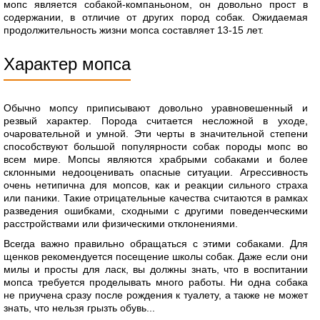
мопс является собакой-компаньоном, он довольно прост в
содержании, в отличие от других пород собак. Ожидаемая
продолжительность жизни мопса составляет 13-15 лет.
Характер мопса
Обычно мопсу приписывают довольно уравновешенный и
резвый характер. Порода считается несложной в уходе,
очаровательной и умной. Эти черты в значительной степени
способствуют большой популярности собак породы мопс во
всем мире. Мопсы являются храбрыми собаками и более
склонными недооценивать опасные ситуации. Агрессивность
очень нетипична для мопсов, как и реакции сильного страха
или паники. Такие отрицательные качества считаются в рамках
разведения ошибками, сходными с другими поведенческими
расстройствами или физическими отклонениями.
Всегда важно правильно обращаться с этими собаками. Для
щенков рекомендуется посещение школы собак. Даже если они
милы и просты для ласк, вы должны знать, что в воспитании
мопса требуется проделывать много работы. Ни одна собака
не приучена сразу после рождения к туалету, а также не может
знать, что нельзя грызть обувь...