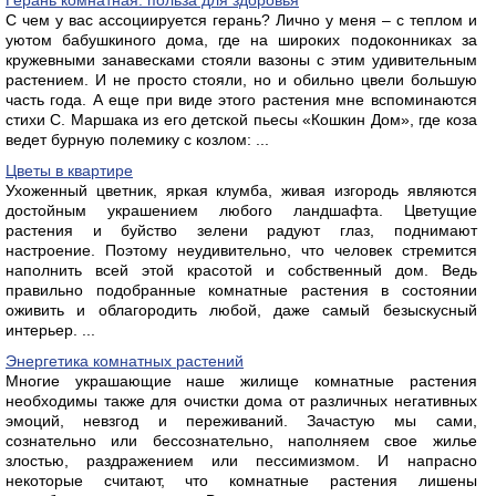
Герань комнатная: польза для здоровья
С чем у вас ассоциируется герань? Лично у меня – с теплом и
уютом бабушкиного дома, где на широких подоконниках за
кружевными занавесками стояли вазоны с этим удивительным
растением. И не просто стояли, но и обильно цвели большую
часть года. А еще при виде этого растения мне вспоминаются
стихи С. Маршака из его детской пьесы «Кошкин Дом», где коза
ведет бурную полемику с козлом: ...
Цветы в квартире
Ухоженный цветник, яркая клумба, живая изгородь являются
достойным украшением любого ландшафта. Цветущие
растения и буйство зелени радуют глаз, поднимают
настроение. Поэтому неудивительно, что человек стремится
наполнить всей этой красотой и собственный дом. Ведь
правильно подобранные комнатные растения в состоянии
оживить и облагородить любой, даже самый безыскусный
интерьер. ...
Энергетика комнатных растений
Многие украшающие наше жилище комнатные растения
необходимы также для очистки дома от различных негативных
эмоций, невзгод и переживаний. Зачастую мы сами,
сознательно или бессознательно, наполняем свое жилье
злостью, раздражением или пессимизмом. И напрасно
некоторые считают, что комнатные растения лишены