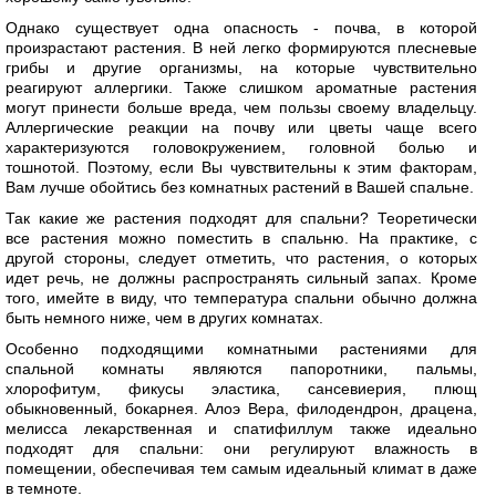
Однако существует одна опасность - почва, в которой
произрастают растения. В ней легко формируются плесневые
грибы и другие организмы, на которые чувствительно
реагируют аллергики. Также слишком ароматные растения
могут принести больше вреда, чем пользы своему владельцу.
Аллергические реакции на почву или цветы чаще всего
характеризуются головокружением, головной болью и
тошнотой. Поэтому, если Вы чувствительны к этим факторам,
Вам лучше обойтись без комнатных растений в Вашей спальне.
Так какие же растения подходят для спальни? Теоретически
все растения можно поместить в спальню. На практике, с
другой стороны, следует отметить, что растения, о которых
идет речь, не должны распространять сильный запах. Кроме
того, имейте в виду, что температура спальни обычно должна
быть немного ниже, чем в других комнатах.
Особенно подходящими комнатными растениями для
спальной комнаты являются папоротники, пальмы,
хлорофитум, фикусы эластика, сансевиерия, плющ
обыкновенный, бокарнея. Алоэ Вера, филодендрон, драцена,
мелисса лекарственная и спатифиллум также идеально
подходят для спальни: они регулируют влажность в
помещении, обеспечивая тем самым идеальный климат в даже
в темноте.