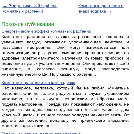
←
Энергетический эффект
Комнатные растения и
→
комнатных растений
знаки зодиака
Похожие публикации:
Энергетический эффект комнатных растений
Комнатные растения связывают загрязняющие вещества и
увлажняют воздух, оказывают успокаивающее действие и
повышают настроение. Они могут использоваться для
гармонизации острых углов, смягчения вредного влияния на
здоровье электромагнитного излучения бытовых приборов и
оживления пустых участков помещения. Они привлекают к себе
внимание, и, согласно фэн-шуй, могут распределять
жизненную энергию Ци. Но у каждого растени...
Комнатные растения и знаки зодиака
Нет, наверное, человека, который бы не любил комнатные
растения. Они не только радуют глаз и служат украшением
интерьера, но и каким-то непостижимым образом могут
поднять настроение. Правда, как показывают наблюдения, не
каждое из них одинаково воодушевляет. Бывает, купишь в дом
красивый цветок, и от него словно холодом начинает веять. От
другого же растения, поначалу не привлекшего внимание,
может исходить такая по...