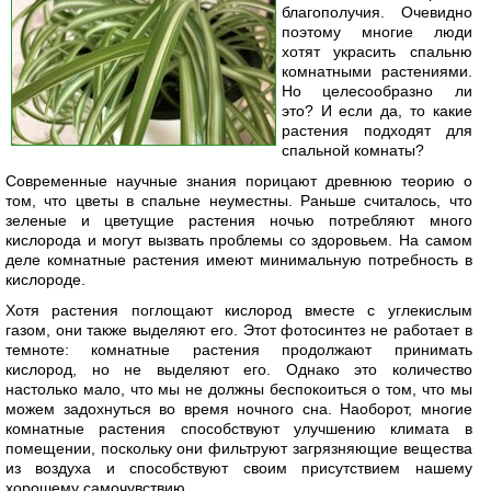
благополучия. Очевидно
поэтому многие люди
хотят украсить спальню
комнатными растениями.
Но целесообразно ли
это? И если да, то какие
растения подходят для
спальной комнаты?
Современные научные знания порицают древнюю теорию о
том, что цветы в спальне неуместны. Раньше считалось, что
зеленые и цветущие растения ночью потребляют много
кислорода и могут вызвать проблемы со здоровьем. На самом
деле комнатные растения имеют минимальную потребность в
кислороде.
Хотя растения поглощают кислород вместе с углекислым
газом, они также выделяют его. Этот фотосинтез не работает в
темноте: комнатные растения продолжают принимать
кислород, но не выделяют его. Однако это количество
настолько мало, что мы не должны беспокоиться о том, что мы
можем задохнуться во время ночного сна. Наоборот, многие
комнатные растения способствуют улучшению климата в
помещении, поскольку они фильтруют загрязняющие вещества
из воздуха и способствуют своим присутствием нашему
хорошему самочувствию.