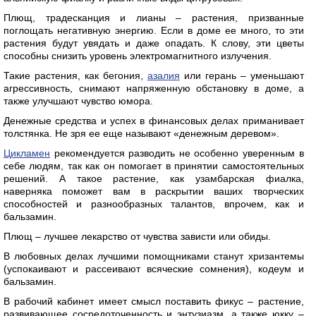
Плющ, традесканция и лианы – растения, призванные
поглощать негативную энергию. Если в доме ее много, то эти
растения будут увядать и даже опадать. К слову, эти цветы
способны снизить уровень электромагнитного излучения.
Такие растения, как бегония,
азалия
или герань – уменьшают
агрессивность, снимают напряженную обстановку в доме, а
также улучшают чувство юмора.
Денежные средства и успех в финансовых делах приманивает
толстянка. Не зря ее еще называют «денежным деревом».
Цикламен
рекомендуется разводить не особенно уверенным в
себе людям, так как он помогает в принятии самостоятельных
решений. А такое растение, как узамбарская фиалка,
наверняка поможет вам в раскрытии ваших творческих
способностей и разнообразных талантов, впрочем, как и
бальзамин.
Плющ – лучшее лекарство от чувства зависти или обиды.
В любовных делах лучшими помощниками станут хризантемы
(успокаивают и рассеивают всяческие сомнения), кодеум и
бальзамин.
В рабочий кабинет имеет смысл поставить фикус – растение,
развивающее сосредоточенность и энтузиазм, а также юкку –