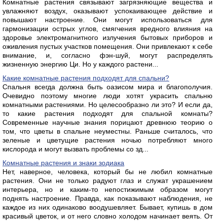
Комнатные растения связывают загрязняющие вещества и
увлажняют воздух, оказывают успокаивающее действие и
повышают настроение. Они могут использоваться для
гармонизации острых углов, смягчения вредного влияния на
здоровье электромагнитного излучения бытовых приборов и
оживления пустых участков помещения. Они привлекают к себе
внимание, и, согласно фэн-шуй, могут распределять
жизненную энергию Ци. Но у каждого растени...
Какие комнатные растения подходят для спальни?
Спальня всегда должна быть оазисом мира и благополучия.
Очевидно поэтому многие люди хотят украсить спальню
комнатными растениями. Но целесообразно ли это? И если да,
то какие растения подходят для спальной комнаты?
Современные научные знания порицают древнюю теорию о
том, что цветы в спальне неуместны. Раньше считалось, что
зеленые и цветущие растения ночью потребляют много
кислорода и могут вызвать проблемы со зд...
Комнатные растения и знаки зодиака
Нет, наверное, человека, который бы не любил комнатные
растения. Они не только радуют глаз и служат украшением
интерьера, но и каким-то непостижимым образом могут
поднять настроение. Правда, как показывают наблюдения, не
каждое из них одинаково воодушевляет. Бывает, купишь в дом
красивый цветок, и от него словно холодом начинает веять. От