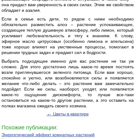
она придаст вам уверенность в своих силах. Этим же свойством
обладает и азалия.
Если в семье есть дети, то рядом с ними необходимо
обязательно разместить алоэ – растение успокаивающее,
создающее теплую душевную атмосферу, либо лимон, который
усиливает любознательность и тягу к знаниям. К слову,
эфирное масло цитрусовых (особенно лимона и апельсина)
тоже хорошо влияют на умственные процессы, помогают в
решении трудных задач и придают сил и бодрости.
Выбрать подходящее именно для вас растение не так уж
сложно. Для этого достаточно лишь какое-то время постоять
возле приглянувшегося зеленого питомца. Если вам хорошо,
спокойно и уютно, или возобновляются силы и появляется
желание что-либо делать – это растение вам замечательно
подойдет. Если же силы, наоборот, уходят, или появляется
какое-то ощущение дискомфорта, то лучше все-таки
остановиться на каком-то другом растении, а это оставить на
полках магазина ожидать своего хозяина.
←
Цветы в квартире
Похожие публикации:
Энергетический эффект комнатных растений