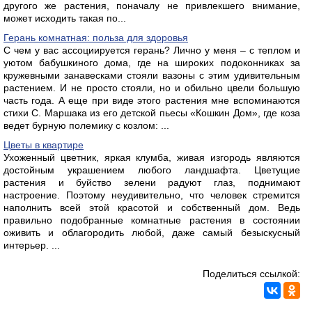
другого же растения, поначалу не привлекшего внимание,
может исходить такая по...
Герань комнатная: польза для здоровья
С чем у вас ассоциируется герань? Лично у меня – с теплом и
уютом бабушкиного дома, где на широких подоконниках за
кружевными занавесками стояли вазоны с этим удивительным
растением. И не просто стояли, но и обильно цвели большую
часть года. А еще при виде этого растения мне вспоминаются
стихи С. Маршака из его детской пьесы «Кошкин Дом», где коза
ведет бурную полемику с козлом: ...
Цветы в квартире
Ухоженный цветник, яркая клумба, живая изгородь являются
достойным украшением любого ландшафта. Цветущие
растения и буйство зелени радуют глаз, поднимают
настроение. Поэтому неудивительно, что человек стремится
наполнить всей этой красотой и собственный дом. Ведь
правильно подобранные комнатные растения в состоянии
оживить и облагородить любой, даже самый безыскусный
интерьер. ...
Поделиться ссылкой: