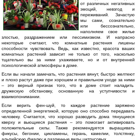
от различных негативных
эмоций, невзгод и
переживаний. Зачастую
мы сами, сознательно
или бессознательно,
наполняем свое жилье
злостью, раздражением или пессимизмом. И напрасно
некоторые считают, что комнатные растения лишены
способности чувствовать. Ведь, как известно, красота ваших
комнатных растений зависит не только от того, насколько
тщательно вы за ними ухаживаете, но и от внутренней
психологической атмосферы в доме.
Если вы начали замечать, что растения вянут, быстро желтеют
и плохо растут даже при хорошем и правильном уходе за ними
– это верный признак того, что в доме стоит наладить
дружескую обстановку, основанную на уступчивости и
взаимопонимании.
Если верить фен-шуй, то каждое растение заряжено
определенной энергетикой, которую оно способно передавать
человеку. Считается, что хорошо разводить дома тянущиеся
кверху и вьющиеся растения – это помогает активировать
положительные силы. Также рекомендуется выращивать
фикусы, бегонии, цикламены, герань, камелии, толстянку,
альпийскую фиалку и различные виды цитрусовых.