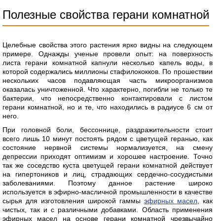
Полезные свойства герани комнатной
Целебные свойства этого растения ярко видны на следующем
примере. Однажды ученые провели опыт: на поверхность
листа герани комнатной капнули несколько капель воды, в
которой содержались миллионы стафилококков. По прошествии
нескольких часов подавляющая часть микроорганизмов
оказалась уничтоженной. Что характерно, погибли не только те
бактерии, что непосредственно контактировали с листом
герани комнатной, но и те, что находились в радиусе 6 см от
него.
При головной боли, бессоннице, раздражительности стоит
всего лишь 10 минут постоять рядом с цветущей геранью, как
состояние нервной системы нормализуется, на смену
депрессии приходят оптимизм и хорошее настроение. Точно
так же соседство куста цветущей герани комнатной действует
на гипертоников и лиц, страдающих сердечно-сосудистыми
заболеваниями. Поэтому данное растение широко
используется в эфирно-масличной промышленности в качестве
сырья для изготовления широкой гаммы
эфирных масел
, как
чистых, так и с различными добавками. Область применения
эфирных масел на основе герани комнатной чрезвычайно