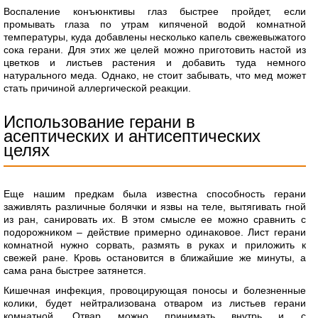
Воспаление конъюнктивы глаз быстрее пройдет, если
промывать глаза по утрам кипяченой водой комнатной
температуры, куда добавлены несколько капель свежевыжатого
сока герани. Для этих же целей можно приготовить настой из
цветков и листьев растения и добавить туда немного
натурального меда. Однако, не стоит забывать, что мед может
стать причиной аллергической реакции.
Использование герани в
асептических и антисептических
целях
Еще нашим предкам была известна способность герани
заживлять различные болячки и язвы на теле, вытягивать гной
из ран, санировать их. В этом смысле ее можно сравнить с
подорожником – действие примерно одинаковое. Лист герани
комнатной нужно сорвать, размять в руках и приложить к
свежей ране. Кровь остановится в ближайшие же минуты, а
сама рана быстрее затянется.
Кишечная инфекция, провоцирующая поносы и болезненные
колики, будет нейтрализована отваром из листьев герани
комнатной. Отвар можно принимать внутрь и с