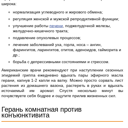
широка:
нормализация углеводного и жирового обмена;
регуляция женской и мужской репродуктивной функции;
улучшение работы
печени
, поджелудочной железы,
желудочно-кишечного тракта;
подавление опухолевых процессов;
лечение заболеваний уха, горла, носа – ангин,
фарингитов, ларингитов, отитов, аденоидов, гайморита и
др.;
борьба с депрессивными состояниями и стрессом.
Американские врачи рекомендуют при наступлении сезонных
эпидемий гриппа ежедневно вдыхать пары эфирного масла
герани, капнув 1-2 капли на ватку. Можно просто сорвать лист
растения из домашнего вазона, растереть в руках и вдыхать
источаемый им аромат. Спустя несколько минут вы
почувствуете себя бодрее и ощутите прилив жизненных сил.
Герань комнатная против
конъюнктивита