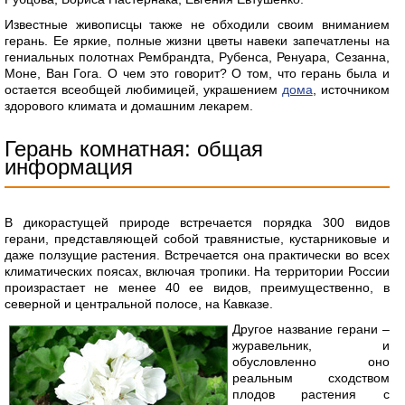
Известные живописцы также не обходили своим вниманием
герань. Ее яркие, полные жизни цветы навеки запечатлены на
гениальных полотнах Рембрандта, Рубенса, Ренуара, Сезанна,
Моне, Ван Гога. О чем это говорит? О том, что герань была и
остается всеобщей любимицей, украшением
дома
, источником
здорового климата и домашним лекарем.
Герань комнатная: общая
информация
В дикорастущей природе встречается порядка 300 видов
герани, представляющей собой травянистые, кустарниковые и
даже ползущие растения. Встречается она практически во всех
климатических поясах, включая тропики. На территории России
произрастает не менее 40 ее видов, преимущественно, в
северной и центральной полосе, на Кавказе.
Другое название герани –
журавельник, и
обусловленно оно
реальным сходством
плодов растения с