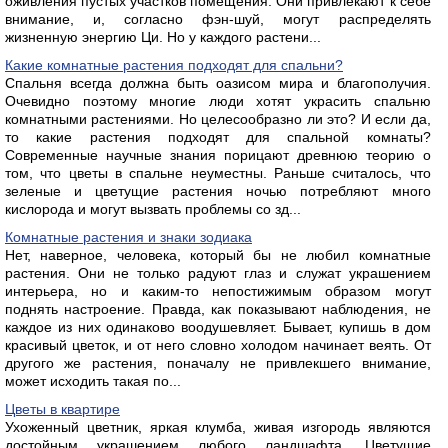
оживления пустых участков помещения. Они привлекают к себе
внимание, и, согласно фэн-шуй, могут распределять
жизненную энергию Ци. Но у каждого растени...
Какие комнатные растения подходят для спальни?
Спальня всегда должна быть оазисом мира и благополучия.
Очевидно поэтому многие люди хотят украсить спальню
комнатными растениями. Но целесообразно ли это? И если да,
то какие растения подходят для спальной комнаты?
Современные научные знания порицают древнюю теорию о
том, что цветы в спальне неуместны. Раньше считалось, что
зеленые и цветущие растения ночью потребляют много
кислорода и могут вызвать проблемы со зд...
Комнатные растения и знаки зодиака
Нет, наверное, человека, который бы не любил комнатные
растения. Они не только радуют глаз и служат украшением
интерьера, но и каким-то непостижимым образом могут
поднять настроение. Правда, как показывают наблюдения, не
каждое из них одинаково воодушевляет. Бывает, купишь в дом
красивый цветок, и от него словно холодом начинает веять. От
другого же растения, поначалу не привлекшего внимание,
может исходить такая по...
Цветы в квартире
Ухоженный цветник, яркая клумба, живая изгородь являются
достойным украшением любого ландшафта. Цветущие