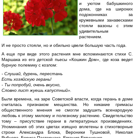
и уютом бабушкиного
дома, где на широких
подоконниках за
кружевными занавесками
стояли вазоны с этим
удивительным
растением.
И не просто стояли, но и обильно цвели большую часть года.
А еще при виде этого растения мне вспоминаются стихи С.
Маршака из его детской пьесы «Кошкин Дом», где коза ведет
бурную полемику с козлом:
- Слушай, дурень, перестань
Есть хозяйскую герань!
- Ты попробуй, очень вкусно,
Словно лист жуешь капустный».
Были времена, на заре Советской власти, когда герань в доме
считалась признаком мещанства. Но никакие гримасы
общественного мнения не смогли задушить всенародную
любовь к этому милому и полезному растению. Свидетельство
тому – присутствие герани в литературных произведениях.
Упоминания об этих цветах изящно вплетены в стихотворные
строки Александра Блока, Вероники Тушновой, Николая
Рубцова, Бориса Пастернака, Евгения Евтушенко.