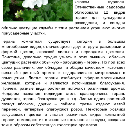
клювом журавля.
Отечественные садоводы
облюбовали 12 видов
герани для культурного
разведения, и сегодня
обильно цветущие клумбы с этим растением украшают многие
приусадебные участки.
Герань комнатная существует сегодня в большом
многообразии видов, отличающихся друг от друга размерами и
формой цветов, окраской листьев и периодами цветения.
Поистине, довольно трудно узнать в этих пышных, обильно
цветущих растениях обычную «бабушкину» герань. Но при всех
своих различиях, они обладают и общим качеством: источают
сильный приятный аромат и оздоравливают микроклимат в
помещении. Листья герани изобилуют эфирно-масличными
железами, которые и являются источниками благоухания.
Причем, разные виды растения источают различный аромат.
Недаром названия подвидов столь красноречивы: герань
душистая, герань благоухающая и т.д. Листья одних растений
пахнут яблоком, других – лаймом, третьи отдают мятой
перечной, четвертые благоухают розой. Некоторые хозяйки
высушивают цветки и листья различных видов комнатной
герани, помещают их в изящные стеклянные сосуды, создавая
таким образом собственную коллекцию ароматов.