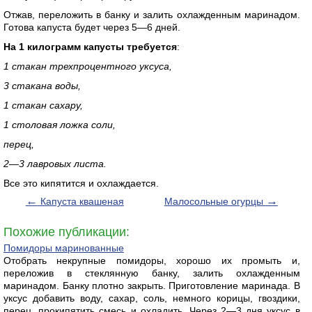
Отжав, переложить в банку и залить охлажденным маринадом.
Готова капуста будет через 5—6 дней.
На 1 килограмм капусты требуется
:
1 стакан трехпроцентного уксуса,
3 стакана воды,
1 стакан сахару,
1 столовая ложка соли,
перец,
2—3 лавровых листа.
Все это кипятится и охлаждается.
←
→
Капуста квашеная
Малосольные огурцы
Похожие публикации:
Помидоры маринованные
Отобрать некрупные помидоры, хорошо их промыть и,
переложив в стеклянную банку, залить охлажденным
маринадом. Банку плотно закрыть. Приготовление маринада. В
уксус добавить воду, сахар, соль, немного корицы, гвоздики,
перец, прокипятить смесь и охладить. Через 2—3 дня уксус в