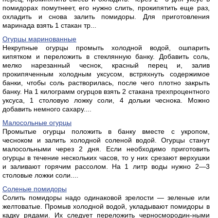
помидорах помутнеет, его нужно слить, прокипятить еще раз,
охладить и снова залить помидоры. Для приготовления
маринада взять 1 стакан тр...
Огурцы маринованные
Некрупные огурцы промыть холодной водой, ошпарить
кипятком и переложить в стеклянную банку. Добавить соль,
мелко нарезанный чеснок, красный перец и, залив
прокипяченным холодным уксусом, встряхнуть содержимое
банки, чтобы соль растворилась, после чего плотно закрыть
банку. На 1 килограмм огурцов взять 2 стакана трехпроцентного
уксуса, 1 столовую ложку соли, 4 дольки чеснока. Можно
добавить немного сахару....
Малосольные огурцы
Промытые огурцы положить в банку вместе с укропом,
чесноком и залить холодной соленой водой. Огурцы станут
малосольными через 2 дня. Если необходимо приготовить
огурцы в течение нескольких часов, то у них срезают верхушки
и заливают горячим рассолом. На 1 литр воды нужно 2—3
столовые ложки соли....
Соленые помидоры
Солить помидоры надо одинаковой зрелости — зеленые или
желтоватые. Промыв холодной водой, укладывают помидоры в
кадку рядами. Их следует переложить черносмородин-ными