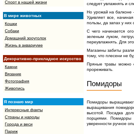
Спорт в нашей жизни
следует увлажнять и сл
Но урожай на балконе 
В мире животных
Удивляет все, начиная
пользы, да запах у них
Кошки
Собаки
С чего начинается ог
зеленым луком, петру
Домашний зооуголок
переувлажнять. Для это
Жизнь в аквариуме
Магазины забиты разли
тому, что плесени не б
Декоративно-прикладное искусство
Пряные травы можно с
Камни
прореживать.
Вязание
Фотография
Помидоры
Живопись
Я познаю мир
Помидоры выращивают 
выращивания помидоров
Интересные факты
высотой. Посадка дол
Страны и народы
порциями. Помидоры 
уверенности ручное опы
Города и веси
Париж