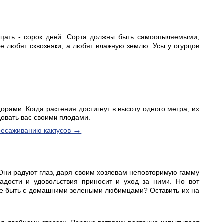
идцать - сорок дней. Сорта должны быть самоопыляемыми,
не любят сквозняки, а любят влажную землю. Усы у огурцов
орами. Когда растения достигнут в высоту одного метра, их
довать вас своими плодами.
→
ресаживанию кактусов
 Они радуют глаз, даря своим хозяевам неповторимую гамму
дости и удовольствия приносит и уход за ними. Но вот
к же быть с домашними зелеными любимцами? Оставить их на