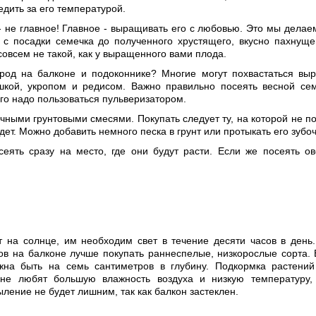
едить за его температурой.
- не главное! Главное - выращивать его с любовью. Это мы делае
 с посадки семечка до полученного хрустящего, вкусно пахнуще
 совсем не такой, как у выращенного вами плода.
ород на балконе и подоконнике? Многие могут похвастаться в
шкой, укропом и редисом. Важно правильно посеять весной се
го надо пользоваться пульверизатором.
чными грунтовыми смесями. Покупать следует ту, на которой не п
удет. Можно добавить немного песка в грунт или протыкать его зубоч
еять сразу на место, где они будут расти. Если же посеять о
на солнце, им необходим свет в течение десяти часов в день.
 на балконе лучше покупать раннеспелые, низкорослые сорта. 
жна быть на семь сантиметров в глубину. Подкормка растени
не любят большую влажность воздуха и низкую температуру
ление не будет лишним, так как балкон застеклен.