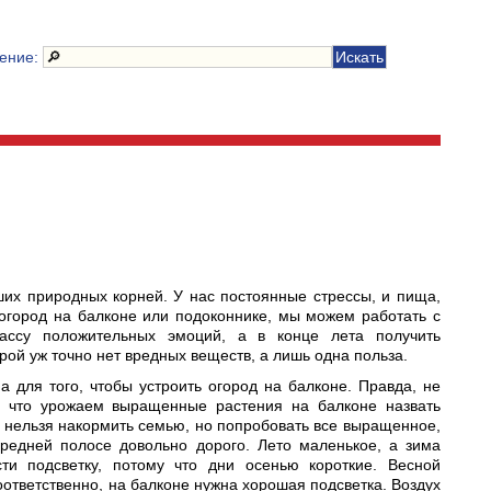
чение:
их природных корней. У нас постоянные стрессы, и пища,
огород на балконе или подоконнике, мы можем работать с
ассу положительных эмоций, а в конце лета получить
рой уж точно нет вредных веществ, а лишь одна польза.
 для того, чтобы устроить огород на балконе. Правда, не
у что урожаем выращенные растения на балконе назвать
 нельзя накормить семью, но попробовать все выращенное,
средней полосе довольно дорого. Лето маленькое, а зима
ти подсветку, потому что дни осенью короткие. Весной
Соответственно, на балконе нужна хорошая подсветка. Воздух