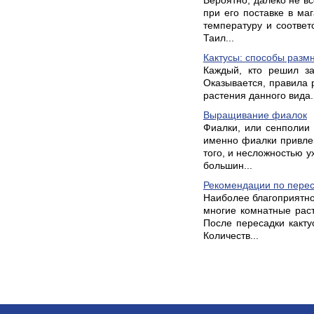
Вероятно, далеко не в
при его поставке в ма
температуру и соответ
Таил...
Кактусы: способы разм
Каждый, кто решил за
Оказывается, правила 
растения данного вида. 
Выращивание фиалок
Фиалки, или сенполии 
именно фиалки привле
того, и несложностью у
большин...
Рекомендации по перес
Наиболее благоприятно
многие комнатные рас
После пересадки какту
Количеств...