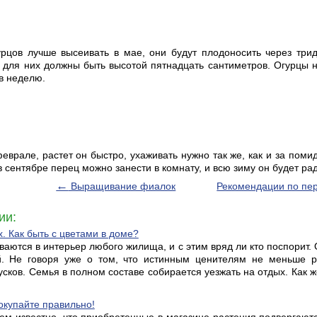
урцов лучше высеивать в мае, они будут плодоносить через тр
и для них должны быть высотой пятнадцать сантиметров. Огурцы 
в неделю.
врале, растет он быстро, ухаживать нужно так же, как и за помид
 сентябре перец можно занести в комнату, и всю зиму он будет ра
←
Выращивание фиалок
Рекомендации по пе
ии:
. Как быть с цветами в доме?
ваются в интерьер любого жилища, и с этим вряд ли кто поспорит.
. Не говоря уже о том, что истинным ценителям не меньше ра
усков. Семья в полном составе собирается уезжать на отдых. Ка
окупайте правильно!