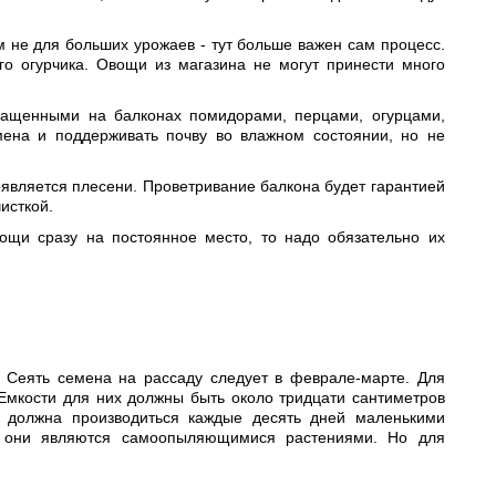
м не для больших урожаев - тут больше важен сам процесс.
го огурчика. Овощи из магазина не могут принести много
ыращенными на балконах помидорами, перцами, огурцами,
мена и поддерживать почву во влажном состоянии, но не
оявляется плесени. Проветривание балкона будет гарантией
исткой.
вощи сразу на постоянное место, то надо обязательно их
 Сеять семена на рассаду следует в феврале-марте. Для
Емкости для них должны быть около тридцати сантиметров
й должна производиться каждые десять дней маленькими
, они являются самоопыляющимися растениями. Но для