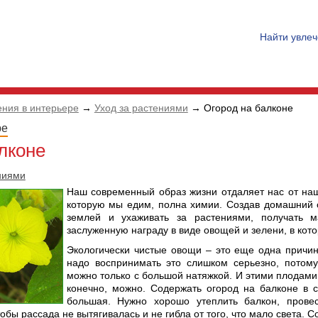
Найти увле
ения в интерьере
→
Уход за растениями
→ Огород на балконе
ре
лконе
ниями
Наш современный образ жизни отдаляет нас от наш
которую мы едим, полна химии. Создав домашний 
землей и ухаживать за растениями, получать м
заслуженную награду в виде овощей и зелени, в кото
Экологически чистые овощи – это еще одна причина
надо воспринимать это слишком серьезно, потом
можно только с большой натяжкой. И этими плодами
конечно, можно. Содержать огород на балконе в 
большая. Нужно хорошо утеплить балкон, провес
обы рассада не вытягивалась и не гибла от того, что мало света. 