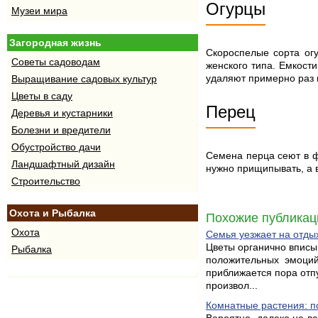
Огурцы
Музеи мира
Загородная жизнь
Скороспелые сорта ог
Советы садоводам
женского типа. Емкост
удаляют примерно раз 
Выращивание садовых культур
Цветы в саду
Перец
Деревья и кустарники
Болезни и вредители
Обустройство дачи
Семена перца сеют в фе
Ландшафтный дизайн
нужно прищипывать, а в
Строительство
Охота и Рыбалка
Похожие публикац
Охота
Семья уезжает на отдых
Цветы органично вписы
Рыбалка
положительных эмоций
приближается пора отп
произвол...
Комнатные растения: п