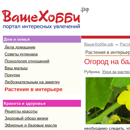
Дом и семья
ВашеХобби.рф
→
Раст
Дела домашние
Растения в интерье
Советы кулинара
Огород на ба
Психология отношений
Ваш малыш
Рубрика:
Уход за расте
Покупки
Любознательным на заметку
Растения в интерьере
Красота и здоровье
Рецепты красоты
Здоровый образ жизни
Эфирные и базовые масла
необходимо следить, чт