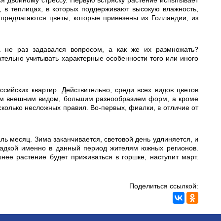
ся двойному стрессу. Первую встряску растение испытывает
, в теплицах, в которых поддерживают высокую влажность,
предлагаются цветы, которые привезены из Голландии, из
а не раз задавался вопросом, а как же их размножать?
ательно учитывать характерные особенности того или иного
ийских квартир. Действительно, среди всех видов цветов
ым внешним видом, большим разнообразием форм, а кроме
сколько несложных правил. Во-первых, фиалки, в отличие от
ь месяц. Зима заканчивается, световой день удлиняется, и
садкой именно в данный период жителям южных регионов.
нее растение будет приживаться в горшке, наступит март.
Поделиться ссылкой: