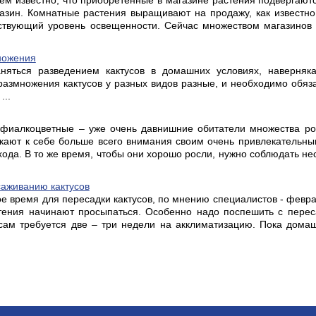
сем известно, что приобретенные в магазине растения подвергают
газин. Комнатные растения выращивают на продажу, как известно
ствующий уровень освещенности. Сейчас множеством магазинов 
ножения
няться разведением кактусов в домашних условиях, наверняк
размножения кактусов у разных видов разные, и необходимо обяз
...
фиалкоцветные – уже очень давнишние обитатели множества росс
кают к себе больше всего внимания своим очень привлекательн
хода. В то же время, чтобы они хорошо росли, нужно соблюдать не
аживанию кактусов
е время для пересадки кактусов, по мнению специалистов - феврал
тения начинают просыпаться. Особенно надо поспешить с пере
сам требуется две – три недели на акклиматизацию. Пока домаш