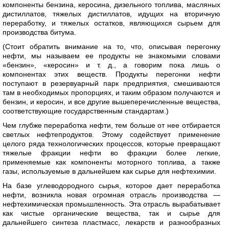
компоненты бензина, керосина, дизельного топлива, масляных
дистиллатов, тяжелых дистиллатов, идущих на вторичную
переработку, и тяжелых остатков, являющихся сырьем для
производства битума.
(Стоит обратить внимание на то, что, описывая перегонку
нефти, мы называем ее продукты не знакомыми словами
«бензин», «керосин» и т. д., а говорим пока лишь о
компонентах этих веществ. Продукты перегонки нефти
поступают в резервуарный парк предприятия, смешиваются
там в необходимых пропорциях, и таким образом получаются и
бензин, и керосин, и все другие вышеперечисленные вещества,
соответствующие государственным стандартам.)
Чем глубже переработка нефти, тем больше от нее отбирается
светлых нефтепродуктов. Этому содействует применение
целого ряда технологических процессов, которые превращают
тяжелые фракции нефти во фракции более легкие,
применяемые как компоненты моторного топлива, а также
газы, используемые в дальнейшем как сырье для нефтехимии.
На базе углеводородного сырья, которое дает переработка
нефти, возникла новая огромная отрасль производства —
нефтехимическая промышленность. Эта отрасль вырабатывает
как чистые органические вещества, так и сырье для
дальнейшего синтеза пластмасс, лекарств и разнообразных