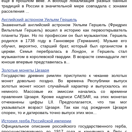
еще в прошлом веке. А вообще локализация разных банных
традиций в России в значительной мере совпадала с зонами
расселения ...
Английский астроном Уильям Гершель
Знаменитый английский астроном Уильям Гершель (Фридрих
Вильгельм Гершель) вошел в историю как первооткрыватель
планеты Уран. Но по профессии он был музыкантом. Гершель
родился в 1738 году в Ганновере (Германия). Музыке его
обучил, вероятно, старший брат, который был органистом в
церкви. Семья перебралась в Лондон, и Гершель стал
музыкантом в королевской гвардии. В возрасте семнадцати лет
юноше впервые представилась в...
Золотые монеты Цезаря
Государство древних римлян приступило к чеканке золотых
монет довольно поздно. Во времена Республики выпуск
золотых монет носил случайный характер и выпускалось их
немного. Массовые их эмиссии начались со времени
правления Цезаря. Кроме надписи CAESAR, на этих монетах
отчеканены цифры LII. Предполагается, что так мог
указываться возраст Цезаря. Так как год рождения Цезаря
спорен, то и датировать точно выпуск этих мон...
История герба Российской империи
Официальное описание российского государственного герба,
просуществовавшего до 1917 года и канувшего в Лету с