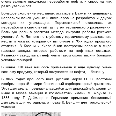
очень важным продуктом переработки нефти, и спрос на них
резко увеличился.
Большое скопление нефтяных остатков в Баку и их дешевизна
направили поиск ученых и инженеров на разработку и других
методов их утилизации. Перспективной оказалась их
переработка в светильный газ путем термического разложения.
Большую роль в развитии метода сыграли работы русского
ученого А. А. Летнего по глубокому термическому разложению
нефти и мазута, которые он выполнил в 70-х годах прошлого
столетия. В Казани и Киеве были построены первые в мире
газовые заводы, которые работали на нефтяных остатках.
Казанский завод питал нефтяным газом около тысячи больших
уличных фонарей.
В конце XIX века нашлось применение и еще одному очень
важному продукту, который получается из нефти,— бензину.
В 80-х годах прошлого века русский моряк О. С. Костович
изобрел первый в мире бензиновый карбюраторный двигатель.
Этот двигатель, предназначавшийся для дирижаблей, хранится
ныне в Музее авиации и космонавтики имени М. Фрунзе. В
1885 году Г. Даймлер в Германии применил бензиновый
двигатель для мотоцикла, а позже К. Бенц — для трехколесной
тележки.