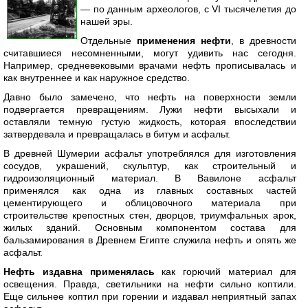
— по данным археологов, с VI тысячелетия до
нашей эры.
Отдельные
применения нефти
, в древности
считавшиеся несомненными, могут удивить нас сегодня.
Например, средневековыми врачами нефть прописывалась и
как внутреннее и как наружное средство.
Давно было замечено, что нефть на поверхности земли
подвергается превращениям. Лужи нефти высыхали и
оставляли темную густую жидкость, которая впоследствии
затвердевала и превращалась в битум и асфальт.
В древней Шумерии асфальт употреблялся для изготовления
сосудов, украшений, скульптур, как строительный и
гидроизоляционный материал. В Вавилоне асфальт
применялся как одна из главных составных частей
цементирующего и облицовочного материала при
строительстве крепостных стен, дворцов, триумфальных арок,
жилых зданий. Основным компонентом состава для
бальзамирования в Древнем Египте служила нефть и опять же
асфальт.
Нефть издавна применялась
как горючий материал для
освещения. Правда, светильники на нефти сильно коптили.
Еще сильнее коптил при горении и издавал неприятный запах