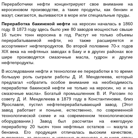
Переработчики нефти концентрируют свое внимание на
керосиновом производстве, а такие продукты, как бензин и
мазут, сжигаются, выливаются в море или специальные пруды.
Переработка бакинской нефти
на керосин началась в 1860
году. В 1873 году здесь было уже 80 заводов мощностью свыше
16 тысяч тонн керосина в год. Растут не только объемы
перерабатываемой нефти, но также расширяется и
ассортимент нефтепродуктов. Во второй половине 70-х годов
XIX века на нефтяных заводах в Баку и в других районах все
шире производятся смазочные масла, гудрон и другие
нефтепродукты.
В исследовании нефти и технологии ее переработки в то время
большую роль сыграли работы Д. И. Менделеева, который
предлагал «обратить особое внимание на необходимость
переработки бакинской нефти не только на керосин, но и на
смазочные масла». Богатый промышленник В. И. Рагозин по
совету Д. И. Менделеева в 1879 году в Константиновке, близ
Ярославля, пустил нефтеперерабатывающий завод. (Этот
завод работает и поныне, естественно, по современной
технологической схеме и на современном технологическом
оборудовании.) Завод был рассчитан на ежегодную
переработку 20 тысяч тонн нефтяных остатков — мазута и
бензина. Его продукция отличалась высоким качеством,
вывозилась за границу и успешно вытесняла с рынков стран