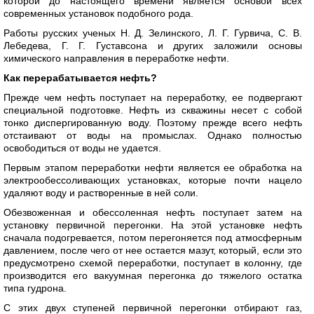
которой до настоящего времени является основой всех
современных установок подобного рода.
Работы русских ученых Н. Д. Зелинского, Л. Г. Гурвича, С. В.
Лебедева, Г. Г. Густавсона и других заложили основы
химического направления в переработке нефти.
Как перерабатывается нефть?
Прежде чем нефть поступает на переработку, ее подвергают
специальной подготовке. Нефть из скважины несет с собой
тонко диспергированную воду. Поэтому прежде всего нефть
отстаивают от воды на промыслах. Однако полностью
освободиться от воды не удается.
Первым этапом переработки нефти является ее обработка на
электрообессоливающих установках, которые почти нацело
удаляют воду и растворенные в ней соли.
Обезвоженная и обессоленная нефть поступает затем на
установку первичной перегонки. На этой установке нефть
сначала подогревается, потом перегоняется под атмосферным
давлением, после чего от нее остается мазут, который, если это
предусмотрено схемой переработки, поступает в колонну, где
производится его вакуумная перегонка до тяжелого остатка
типа гудрона.
С этих двух ступеней первичной перегонки отбирают газ,