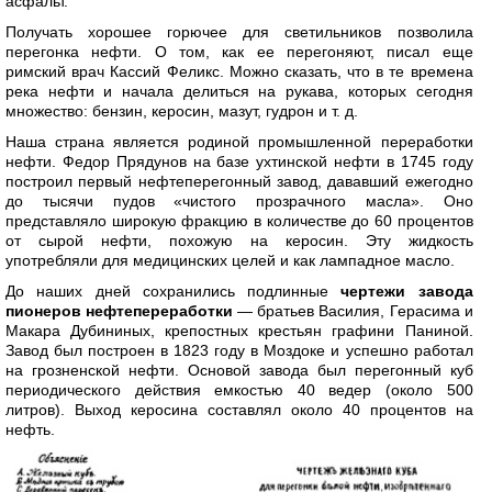
асфальт.
Получать хорошее горючее для светильников позволила
перегонка нефти. О том, как ее перегоняют, писал еще
римский врач Кассий Феликс. Можно сказать, что в те времена
река нефти и начала делиться на рукава, которых сегодня
множество: бензин, керосин, мазут, гудрон и т. д.
Наша страна является родиной промышленной переработки
нефти. Федор Прядунов на базе ухтинской нефти в 1745 году
построил первый нефтеперегонный завод, дававший ежегодно
до тысячи пудов «чистого прозрачного масла». Оно
представляло широкую фракцию в количестве до 60 процентов
от сырой нефти, похожую на керосин. Эту жидкость
употребляли для медицинских целей и как лампадное масло.
До наших дней сохранились подлинные
чертежи завода
пионеров нефтепереработки
— братьев Василия, Герасима и
Макара Дубининых, крепостных крестьян графини Паниной.
Завод был построен в 1823 году в Моздоке и успешно работал
на грозненской нефти. Основой завода был перегонный куб
периодического действия емкостью 40 ведер (около 500
литров). Выход керосина составлял около 40 процентов на
нефть.