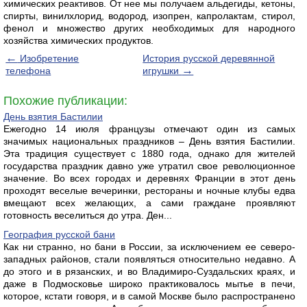
химических реактивов. От нее мы получаем альдегиды, кетоны,
спирты, винилхлорид, водород, изопрен, капролактам, стирол,
фенол и множество других необходимых для народного
хозяйства химических продуктов.
←
Изобретение
История русской деревянной
→
телефона
игрушки
Похожие публикации:
День взятия Бастилии
Ежегодно 14 июля французы отмечают один из самых
значимых национальных праздников – День взятия Бастилии.
Эта традиция существует с 1880 года, однако для жителей
государства праздник давно уже утратил свое революционное
значение. Во всех городах и деревнях Франции в этот день
проходят веселые вечеринки, рестораны и ночные клубы едва
вмещают всех желающих, а сами граждане проявляют
готовность веселиться до утра. Ден...
География русской бани
Как ни странно, но бани в России, за исключением ее северо-
западных районов, стали появляться относительно недавно. А
до этого и в рязанских, и во Владимиро-Суздальских краях, и
даже в Подмосковье широко практиковалось мытье в печи,
которое, кстати говоря, и в самой Москве было распространено