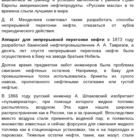
Европы американские нефтепродукты. «Русские масла» в те
времена слыли лучшими в мире.
Д. И. Менделеев советовал также разработать способы
непрерывной перегонки нефти, отказаться от кубов
периодического действия.
Аппарат для непрерывной перегонки нефти
в 1873 году
разработал бакинский нефтепромышленник А. А. Тавризов, а
десять лет спустя непрерывная перегонка нефти была
осуществлена в Баку на заводе братьев Нобель.
Долгое время предметом забот инженеров была проблема
сжигания нефтяных остатков. Например, в Баку для
промышленных топок использовались брикеты из сухого
навоза, пропитанного нефтяными остатками или густой
нефтью.
В 1866 году русский инженер А. Шпаковский изобретает
«пульверизатор», при помощи которого жидкое топливо
распылялось воздухом. Эта идея нашла широкое
распространение как в России, так и за границей. Впоследствии
вместо воздуха стали применять водяной пар, и появилось
множество известных и сейчас форсунок для сжигания жидкого
топлива как в стационарных установках, так и на пароходах и
паровозах. Тяжелые остатки нефти, такие, как мазут, стали