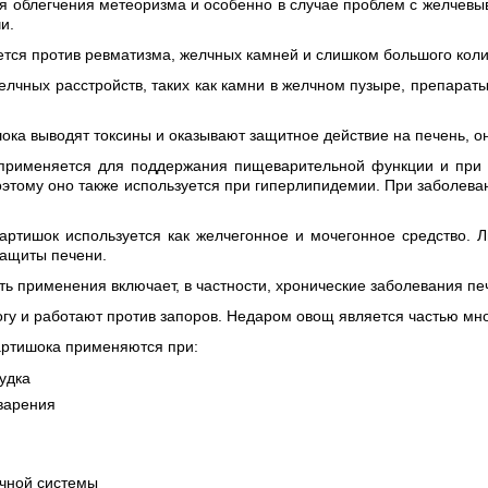
ля облегчения метеоризма и особенно в случае проблем с желчев
и.
ется против ревматизма, желчных камней и слишком большого коли
елчных расстройств, таких как камни в желчном пузыре, препарат
ока выводят токсины и оказывают защитное действие на печень, о
применяется для поддержания пищеварительной функции и при о
поэтому оно также используется при гиперлипидемии. При заболева
ртишок используется как желчегонное и мочегонное средство. Л
защиты печени.
ь применения включает, в частности, хронические заболевания пе
у и работают против запоров. Недаром овощ является частью многи
артишока применяются при:
удка
варения
лчной системы