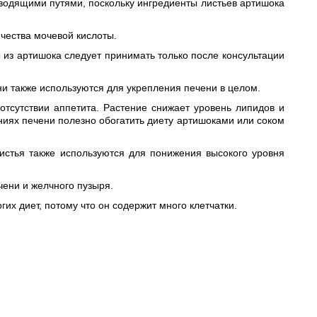
ыводящими путями, поскольку ингредиенты листьев артишока
чества мочевой кислоты.
ы из артишока следует принимать только после консультации
ни также используются для укрепления печени в целом.
тсутствии аппетита. Растение снижает уровень липидов и
ниях печени полезно обогатить диету артишоками или соком
истья также используются для понижения высокого уровня
чени и желчного пузыря.
х диет, потому что он содержит много клетчатки.