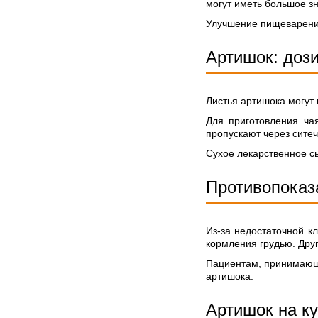
могут иметь большое з
Улучшение пищеварения
Артишок: доз
Листья артишока могут
Для приготовления ча
пропускают через ситеч
Сухое лекарственное сы
Противопоказ
Из-за недостаточной к
кормления грудью. Дру
Пациентам, принимающи
артишока.
Артишок на ку