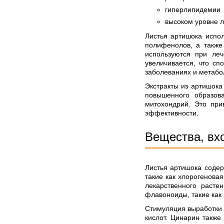
гиперлипидемии
высоком уровне л
Листья артишока испол
полифенолов, а также
используются при леч
увеличивается, что сп
заболеваниях и метабо
Экстракты из артишока
повышенного образов
митохондрий. Это при
эффективности.
Вещества, вх
Листья артишока содер
такие как хлорогенова
лекарственного раст
флавоноиды, такие как 
Стимуляция выработки 
кислот. Цинарин также