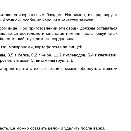
 считают универсальным блюдом. Например, их фаршируют
в. Артишоки особенно хороши в качестве закуски.
ыром виде. При приготовлении эти овощи должны оставаться
 являются цветоложе и мясистая нижняя часть чешуйчатых
более мягкий вкус, чем его сердцевина.
отто, макаронами, картофелем или пиццей.
3,5 г белка, 0,2 г жира, 11,2 г углеводов, 5,4 г клетчатки.
аротин, витамин С, витамины группы B.
ы предотвратить их высыхание, можно обернуть артишоки
асть. Ее можно оставить целой и удалить после варки.