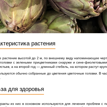
актеристика растения
 растение высотой до 2 м, по внешнему виду напоминающее черто
оловки с зелеными прицветниками снаружи и сине-фиолетовыми 
истьев, а на второй год — длинный стебель, на котором растут кру
ользуются обычно собранные до цветения цветочные головки. В час
.
ьза для здоровья
тракты из них в основном используются для лечения проблем с п