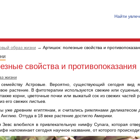
Найти увле
овый образ жизни
→ Артишок: полезные свойства и противопоказа
зни
лезные свойства и противопоказания
аз жизни
 семейству Астровые. Вероятно, существующий сегодня вид я
вое растение. В фитотерапии используются свежие или сушеные,
также корни, цветочные почки или выжатый сок из свежих частей 
из его свежих листьев.
ы уже древним египтянам, и считались римлянами деликатесом д
Англию. Оттуда в 18 веке растение достигло Америки.
 Зевс влюбился в привлекательную нимфу Cynara, которая отвер
фе напоминает сегодня научное название, от которого происходит 