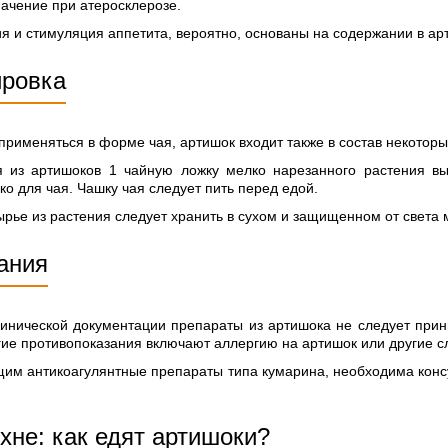
начение при атеросклерозе.
 и стимуляция аппетита, вероятно, основаны на содержании в ар
ировка
 применяться в форме чая, артишок входит также в состав некото
я из артишоков 1 чайную ложку мелко нарезанного растения в
ко для чая. Чашку чая следует пить перед едой.
рье из растения следует хранить в сухом и защищенном от света 
ания
линической документации препараты из артишока не следует при
гие противопоказания включают аллергию на артишок или другие с
м антикоагулянтные препараты типа кумарина, необходима консу
хне: как едят артишоки?