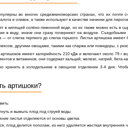
опулярны во многих средиземноморских странах, что их почти
алота и оливок, а также используют в качестве начинки для пирого
ят в кипящей солёно-лимонной воде, но их также можно есть в с
ми в воду, иначе они сразу почернеют на воздухе. Съедобными
в — от слегка терпкого до слегка горького. Листья артишока имеют 
 мясом, другими овощами, такими как спаржа или помидоры, с риз
артишоков имеют калорийность 210 кДж и включают около 79 г воды, 
ентов и витаминов, они содержат кальций, железо, натрий, бета-к
о хранить в холодильнике в овощном отделении 3-4 дня. Чтоб
ть артишоки?
вить:
огнуть и вымыть плод под струей воды.
хние листья отделяются от основы цветка.
ся, плод делится пополам, из него удаляется жесткая внутренняя ч