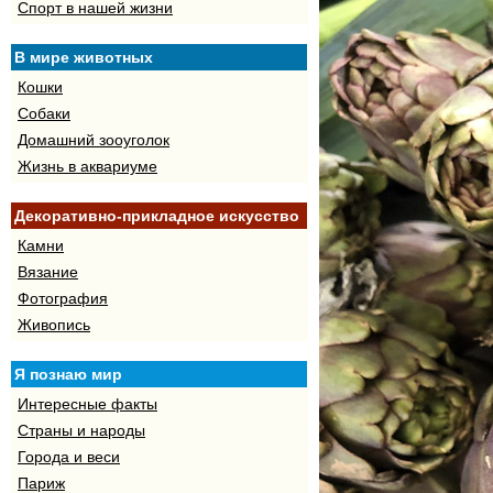
Спорт в нашей жизни
В мире животных
Кошки
Собаки
Домашний зооуголок
Жизнь в аквариуме
Декоративно-прикладное искусство
Камни
Вязание
Фотография
Живопись
Я познаю мир
Интересные факты
Страны и народы
Города и веси
Париж