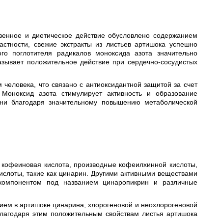
ственное и диетическое действие обусловлено содержанием
стности, свежие экстракты из листьев артишока успешно
го поглотителя радикалов моноксида азота значительно
азывает положительное действие при сердечно-сосудистых
человека, что связано с антиоксидантной защитой за счет
Моноксид азота стимулирует активность и образование
зни благодаря значительному повышению метаболической
 кофеиновая кислота, производные кофеилхинной кислоты,
ислоты, такие как цинарин. Другими активными веществами
 компонентом под названием цинаропикрин и различные
нием в артишоке цинарина, хлорогеновой и неохлорогеновой
 Благодаря этим положительным свойствам листья артишока