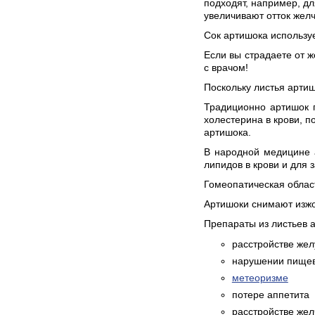
подходят, например, д
увеличивают отток желч
Сок артишока использу
Если вы страдаете от ж
с врачом!
Поскольку листья артиш
Традиционно артишок 
холестерина в крови, 
артишока.
В народной медицине а
липидов в крови и для 
Гомеопатическая област
Артишоки снимают изжог
Препараты из листьев 
расстройстве жел
нарушении пище
метеоризме
потере аппетита
расстройстве же