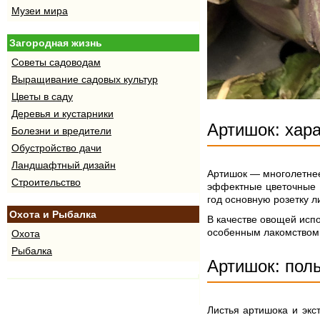
Музеи мира
Загородная жизнь
Советы садоводам
Выращивание садовых культур
Цветы в саду
Деревья и кустарники
Артишок: хар
Болезни и вредители
Обустройство дачи
Ландшафтный дизайн
Артишок — многолетнее
Строительство
эффектные цветочные г
год основную розетку л
Охота и Рыбалка
В качестве овощей исп
особенным лакомством
Охота
Рыбалка
Артишок: пол
Листья артишока и экс