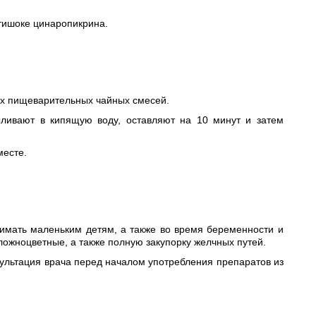
тишоке цинаропикрина.
рых пищеварительных чайных смесей.
ыливают в кипящую воду, оставляют на 10 минут и затем
месте.
нимать маленьким детям, а также во время беременности и
ложноцветные, а также полную закупорку желчных путей.
льтация врача перед началом употребления препаратов из