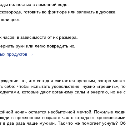
оды полностью в лимонной воде.
ковороде, готовить во фритюре или запекать в духовке.
няли цвет.
часов, в зависимости от их размера.
ернить руки или легко повредить их.
→
ных продуктов
рждение: то, что сегодня считается вредным, завтра может
ь себе: чтобы испытать удовольствие, нужно «грешить», то
одуктами, которые дают организму силы и энергию, но не с
койной ночи» остается несбыточной мечтой. Пожилые люди
люди в преклонном возрасте часто страдают хроническими
 в два раза чаще мужчин. Так что же помогает уснуть? Об