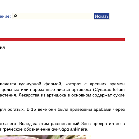
чение:
ния
вляется культурной формой, которая с древних времен
 цельные или нарезанные листья артишока (Cynarae folium
растения. Лекарства из артишока в основном содержат сухие
ля богатых. В 15 веке они были привезены арабами через
гла его. Вслед за этим разгневанный Зевс превратил ее в
греческое обозначение αγκινάρα ankinára.