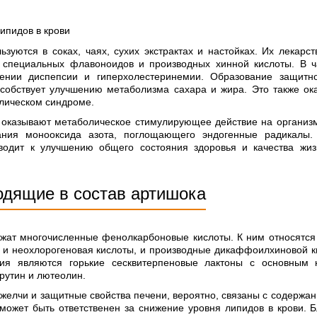
ипидов в крови
ьзуются в соках, чаях, сухих экстрактах и настойках. Их лекар
 специальных флавоноидов и производных хинной кислоты. В ча
ении диспепсии и гиперхолестеринемии. Образование защитно
особствует улучшению метаболизма сахара и жира. Это также ок
лическом синдроме.
 оказывают метаболическое стимулирующее действие на организм 
ания монооксида азота, поглощающего эндогенные радикалы. 
водит к улучшению общего состояния здоровья и качества жи
одящие в состав артишока
жат многочисленные фенолкарбоновые кислоты. К ним относятся
я и неохлорогеновая кислоты, и производные дикаффоилхиновой к
ения являются горькие сесквитерпеновые лактоны с основным
рутин и лютеолин.
желчи и защитные свойства печени, вероятно, связаны с содержа
 может быть ответственен за снижение уровня липидов в крови.