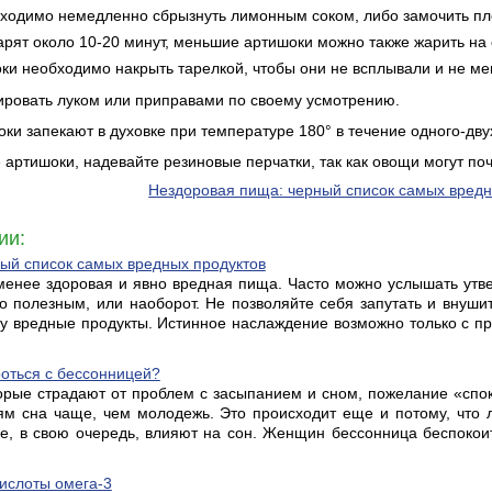
бходимо немедленно сбрызнуть лимонным соком, либо замочить пл
рят около 10-20 минут, меньшие артишоки можно также жарить на с
ки необходимо накрыть тарелкой, чтобы они не всплывали и не ме
ровать луком или приправами по своему усмотрению.
 запекают в духовке при температуре 180° в течение одного-двух 
е артишоки, надевайте резиновые перчатки, так как овощи могут поч
Нездоровая пища: черный список самых вред
ии:
ый список самых вредных продуктов
менее здоровая и явно вредная пища. Часто можно услышать утве
но полезным, или наоборот. Не позволяйте себя запутать и внушит
щу вредные продукты. Истинное наслаждение возможно только с пр
роться с бессонницей?
орые страдают от проблем с засыпанием и сном, пожелание «спо
м сна чаще, чем молодежь. Это происходит еще и потому, что 
е, в свою очередь, влияют на сон. Женщин бессонница беспокоит
кислоты омега-3