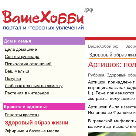
Дом и семья
ВашеХобби.рф
→
Здор
Дела домашние
Здоровый образ жи
Советы кулинара
Артишок: по
Психология отношений
Ваш малыш
Рубрика:
Здоровый обр
Покупки
Артишок принадлежит
Любознательным на заметку
выращивалась как садо
Растения в интерьере
L.). Реже применяются 
экстракты, получаемые 
Красота и здоровье
Артишоки были известн
Испанию во Францию и 
Рецепты красоты
В греческой мифологии
Здоровый образ жизни
колючий артишок. О ним
Эфирные и базовые масла