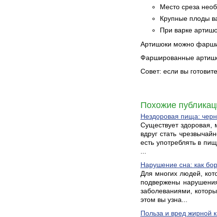
Место среза нео
Крупные плоды ва
При варке артишо
Артишоки можно фарши
Фаршированные артишоки
Совет: если вы готовит
Похожие публикац
Нездоровая пища: черн
Существует здоровая, 
вдруг стать чрезвычай
есть употреблять в пи
...
Нарушение сна: как бо
Для многих людей, кот
подвержены нарушения
заболеваниями, которы
этом вы узна...
Польза и вред жирной 