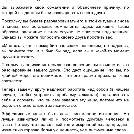
Вы выражаете свое сожаление и объясняете причину, по
которой вы должны были разочаровать своего друга.
Поскольку вы будете разочаровывать его в этой ситуации снова
и снова, все остальные компоненты здесь излишни. Таким
образом, раскаяние в этом случае не является подходящим.
Однако вы можете попросить своего друга простить вас.
«Мне жаль, что я оскорбил вас своим решением, но надеюсь,
вы поймете это, и я был бы рад, если вы в какой-то момент
простите меня».
Поэтому вы не извиняетесь за свое решение, вы извиняетесь за
разочарование вашего друга. Это даст ощущение, что вы, по
крайней мере, его понимаете, что его травма признана, и вы
сожалеете.
Теперь вашему другу надлежит работать над собой (в нашем
случае, чтобы устранить проблему алкоголя), организовать
себя и осознать, что он сам заварил эту кашу, потому что не
боролся с алкогольной зависимостью.
Эффективным может быть даже письменное извинение. Но
лучше извиниться лично и посмотреть другому человеку в
глаза. Потому что правильный тон и искренний взгляд придают
извинению гораздо большую ценность, чем письменные слова.