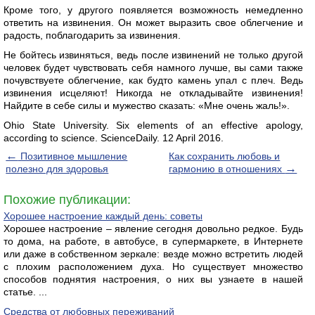
Кроме того, у другого появляется возможность немедленно
ответить на извинения. Он может выразить свое облегчение и
радость, поблагодарить за извинения.
Не бойтесь извиняться, ведь после извинений не только другой
человек будет чувствовать себя намного лучше, вы сами также
почувствуете облегчение, как будто камень упал с плеч. Ведь
извинения исцеляют! Никогда не откладывайте извинения!
Найдите в себе силы и мужество сказать: «Мне очень жаль!».
Ohio State University. Six elements of an effective apology,
according to science. ScienceDaily. 12 April 2016.
←
Позитивное мышление
Как сохранить любовь и
→
полезно для здоровья
гармонию в отношениях
Похожие публикации:
Хорошее настроение каждый день: советы
Хорошее настроение – явление сегодня довольно редкое. Будь
то дома, на работе, в автобусе, в супермаркете, в Интернете
или даже в собственном зеркале: везде можно встретить людей
с плохим расположением духа. Но существует множество
способов поднятия настроения, о них вы узнаете в нашей
статье. ...
Средства от любовных переживаний