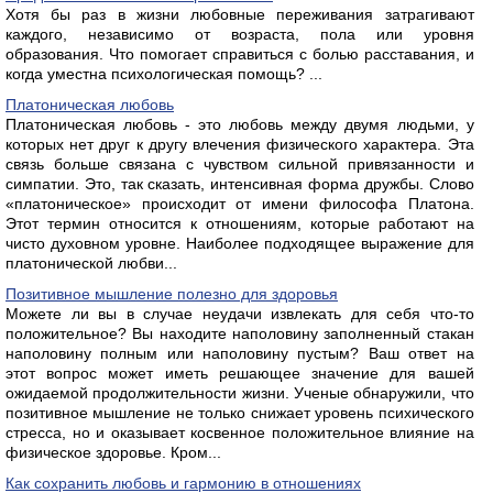
Хотя бы раз в жизни любовные переживания затрагивают
каждого, независимо от возраста, пола или уровня
образования. Что помогает справиться с болью расставания, и
когда уместна психологическая помощь? ...
Платоническая любовь
Платоническая любовь - это любовь между двумя людьми, у
которых нет друг к другу влечения физического характера. Эта
связь больше связана с чувством сильной привязанности и
симпатии. Это, так сказать, интенсивная форма дружбы. Слово
«платоническое» происходит от имени философа Платона.
Этот термин относится к отношениям, которые работают на
чисто духовном уровне. Наиболее подходящее выражение для
платонической любви...
Позитивное мышление полезно для здоровья
Можете ли вы в случае неудачи извлекать для себя что-то
положительное? Вы находите наполовину заполненный стакан
наполовину полным или наполовину пустым? Ваш ответ на
этот вопрос может иметь решающее значение для вашей
ожидаемой продолжительности жизни. Ученые обнаружили, что
позитивное мышление не только снижает уровень психического
стресса, но и оказывает косвенное положительное влияние на
физическое здоровье. Кром...
Как сохранить любовь и гармонию в отношениях