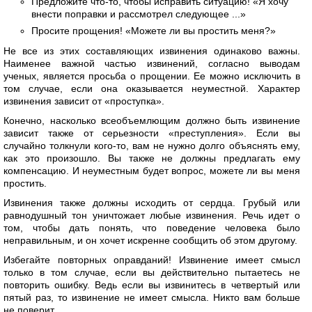
Предложите что-то, чтобы исправить ситуацию! «Я хочу
внести поправки и рассмотрел следующее ...»
Просите прощения! «Можете ли вы простить меня?»
Не все из этих составляющих извинения одинаково важны.
Наименее важной частью извинений, согласно выводам
ученых, является просьба о прощении. Ее можно исключить в
том случае, если она оказывается неуместной. Характер
извинения зависит от «проступка».
Конечно, насколько всеобъемлющим должно быть извинение
зависит также от серьезности «преступления». Если вы
случайно толкнули кого-то, вам не нужно долго объяснять ему,
как это произошло. Вы также не должны предлагать ему
компенсацию. И неуместным будет вопрос, можете ли вы меня
простить.
Извинения также должны исходить от сердца. Грубый или
равнодушный тон уничтожает любые извинения. Речь идет о
том, чтобы дать понять, что поведение человека было
неправильным, и он хочет искренне сообщить об этом другому.
Избегайте повторных оправданий! Извинение имеет смысл
только в том случае, если вы действительно пытаетесь не
повторить ошибку. Ведь если вы извинитесь в четвертый или
пятый раз, то извинение не имеет смысла. Никто вам больше
не поверит.