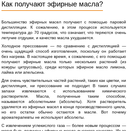
Как получают эфирные масла?
Большинство эфирных масел получают с помощью паровой
дистилляции. К сожалению, в этом процессе используется
температура до 70 градусов, что означает, что теряются очень
летучие отдушки, и качество масла ухудшается.
Холодное прессование — по сравнению с дистилляцией —
очень щадящий способ изготовления, поскольку он работает
без нагрева. В настоящее время, к сожалению, с его помощью
получают эфирные масла только нескольких растений (из
кожуры цитрусовых), среди которых эфирное масло лимона,
лайма или апельсина.
Для очень чувствительных частей растений, таких как цветки, ни
дистилляция, ни прессование не подходит. В таких случаях
запахи извлекаются с использованием химического
растворителя. Масла, полученные таким способом,
называются абсолютными (абсолюты). Хотя растворитель
удаляется из эфирных масел в конце производственного цикла,
но его остатки обычно остаются в масле. Вот почему
ароматерапевты не используют абсолюты.
С извлечением углекислого газа — более новым процессом —
могут быть получены эфирные масла высокого качества. Из-за