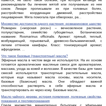
рекомендовали бы лечение мятой или получаемым из нее
соком. Лекари прописывали их при головных болях,
расстройствах координации движений, расстройствах
пищеварения. Мята помогала при обмороках, ра...
Множество достоинств одного растения: розмариновое царство
Розмарин («морская роса») – вечнозеленое растение,
полукустарник, семейство губоцветных. Ботаническое
название: Rosmarinus officinalis. Аромат: пряный, теплый,
возбуждающий, горьковатый, древесно-бальзамический, с
легким оттенком камфары. Класс: тонизирующий аромат,
афродизиак. ...
Что такое базовые (транспортные) масла?
Эфирные масла в чистом виде не используются. На их основе
готовятся ароматические масляные смеси для ароматерапии,
массажа, ухода за кожей и волосами. В качестве базы для таких
смесей используются транспортные растительные масла,
которые еще называют масла основы, масла носители,
базовые (базисные) масла. Они обладают важной
способностью растворять в себе эфирные масла и
транспортировать их через кожу. Базовые масла...
Масло чайного дерева: история появления, полезные свойства,
показания и противопоказания
Среди множества миниатюрных бутылочек с эфирными