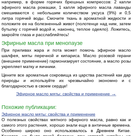
например, в форме горячих брюшных компрессов: 2 капли
эфирного масла ромашки, 1 капля эфирного масла лаванды
смешиваются с небольшим количеством уксуса (9%) и 0,5
литра горячей воды. Смочите ткань в ароматной жидкости и
положите ее на болезненный живот (полотенце над ним, затем
бутылку с горячей водой и, наконец, теплое одеяло). Ложитесь,
закройте глаза и расслабляйтесь!
Эфирные масла при менопаузе
При приливах жара и пота может помочь эфирное масло
шалфея, мяты перечной и кипариса. Масло розовой герани
(внешнее применение) гармонизирует состояние, а масло розы
укрепляет матку и яичники.
Цените все ароматные сокровища из царства растений как дар
природы и используйте их чрезвычайно экономно и с
благодарностью в своем сердце!
→
Эфирное масло мяты: свойства и применение
Похожие публикации:
Эфирное масло мяты: свойства и применение
О полезных свойствах мятного эфирного масла, равно как и
самого этого растения, хорошо знали еще в античные времена.
Особенно широко оно использовалось в Древнем Китае.
Кажется, не было такой болезни, при которой китайцы не