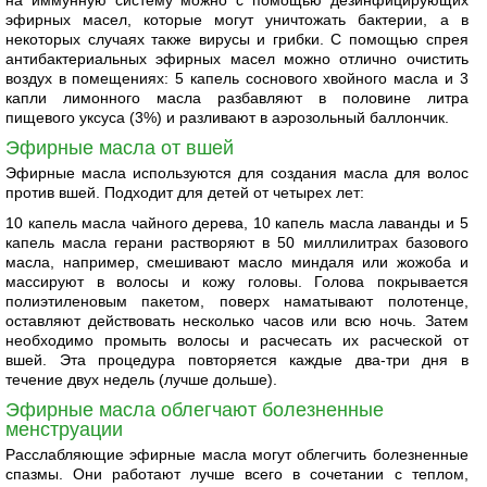
эфирных масел, которые могут уничтожать бактерии, а в
некоторых случаях также вирусы и грибки. С помощью спрея
антибактериальных эфирных масел можно отлично очистить
воздух в помещениях: 5 капель соснового хвойного масла и 3
капли лимонного масла разбавляют в половине литра
пищевого уксуса (3%) и разливают в аэрозольный баллончик.
Эфирные масла от вшей
Эфирные масла используются для создания масла для волос
против вшей. Подходит для детей от четырех лет:
10 капель масла чайного дерева, 10 капель масла лаванды и 5
капель масла герани растворяют в 50 миллилитрах базового
масла, например, смешивают масло миндаля или жожоба и
массируют в волосы и кожу головы. Голова покрывается
полиэтиленовым пакетом, поверх наматывают полотенце,
оставляют действовать несколько часов или всю ночь. Затем
необходимо промыть волосы и расчесать их расческой от
вшей. Эта процедура повторяется каждые два-три дня в
течение двух недель (лучше дольше).
Эфирные масла облегчают болезненные
менструации
Расслабляющие эфирные масла могут облегчить болезненные
спазмы. Они работают лучше всего в сочетании с теплом,