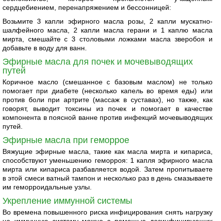
сердцебиением, перенапряжением и бессонницей:
Возьмите 3 капли эфирного масла розы, 2 капли мускатно-
шалфейного масла, 2 капли масла герани и 1 каплю масла
мирта, смешайте с 3 столовыми ложками масла зверобоя и
добавьте в воду для ванн.
Эфирные масла для почек и мочевыводящих
путей
Коричное масло (смешанное с базовым маслом) не только
помогает при диабете (несколько капель во время еды) или
против боли при артрите (массаж в суставах), но также, как
говорят, выводит токсины из почек и помогает в качестве
компонента в поясной ванне против инфекций мочевыводящих
путей.
Эфирные масла при геморрое
Вяжущие эфирные масла, такие как масла мирта и кипариса,
способствуют уменьшению геморроя: 1 капля эфирного масла
мирта или кипариса разбавляется водой. Затем пропитываете
в этой смеси ватный тампон и несколько раз в день смазываете
им геморроидальные узлы.
Укрепление иммунной системы
Во времена повышенного риска инфицирования снять нагрузку
на иммунную систему можно с помощью дезинфицирующих