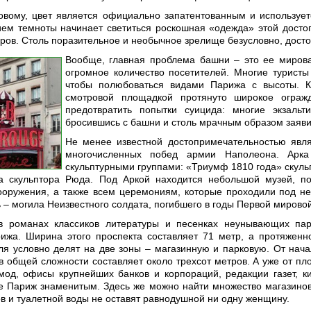
зовому, цвет является официально запатентованным и используе
ием темноты начинает светиться роскошная «одежда» этой досто
ров. Столь поразительное и необычное зрелище безусловно, дост
Вообще, главная проблема башни – это ее мировая
огромное количество посетителей. Многие туристы
чтобы полюбоваться видами Парижа с высоты. К
смотровой площадкой протянуто широкое огражд
предотвратить попытки суицида: многие экзаль
бросившись с башни и столь мрачным образом заяви
Не менее известной достопримечательностью явл
многочисленных побед армии Наполеона. Арк
скульптурными группами: «Триумф 1810 года» скуль
а скульптора Рюда. Под Аркой находится небольшой музей, по
ооружения, а также всем церемониям, которые проходили под не
 – могила Неизвестного солдата, погибшего в годы Первой мирово
в романах классиков литературы и песенках неунывающих пар
ижа. Ширина этого проспекта составляет 71 метр, а протяжен
ля условно делят на две зоны – магазинную и парковую. От нач
 в общей сложности составляет около трехсот метров. А уже от п
од, офисы крупнейших банков и корпораций, редакции газет, к
е Париж знаменитым. Здесь же можно найти множество магазино
в и туалетной воды не оставят равнодушной ни одну женщину.