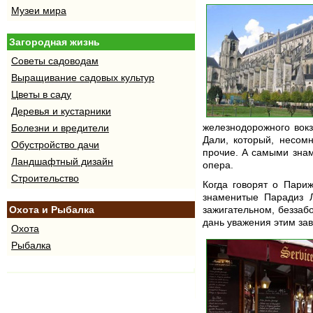
Музеи мира
Загородная жизнь
Советы садоводам
Выращивание садовых культур
Цветы в саду
Деревья и кустарники
железнодорожного вокз
Болезни и вредители
Дали, который, несомн
Обустройство дачи
прочие. А самыми зна
Ландшафтный дизайн
опера.
Строительство
Когда говорят о Пари
знаменитые Парадиз Л
Охота и Рыбалка
зажигательном, беззабо
дань уважения этим зав
Охота
Рыбалка