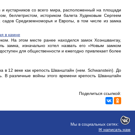
 и кустарников со всего мира, расположенный на площади
гом, беллетристом, историком балета Худековым Сергеем
х садов Средиземноморья и Европы, в том числе из замка
ая в камне
ком. На этом месте ранее находился замок Хоэншвангау,
ель замка, изначально хотел назвать его «Новым замком
 доступен для общественности и ежегодно привлекает более
а в 12 веке как крепость Шванштайн (нем. Schwanstein). До
ь. В различные войны этого времени крепость Шванштайн
Поделиться ссылкой:
Мы в социальных сетях:
✉ написать нам