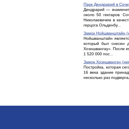
Парк Дендрарий в Сочи
Дендрарий — знамениты
около 50 гектаров. С
Николаевичем в качест
герцога Ольденбу...
Замок Нойшванштайн (не
Нойшванштайн являетс
который был снесен д
Хоэншвангау». После е
1 520 000 пос...
Замок Хоэншвангау (нем
Постройка, которая сег
16 века здание прина
несколько раз подверга