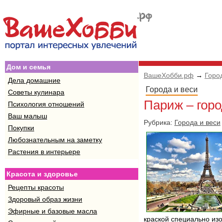
Дом и семья
ВашеХобби.рф
→
Горо
Дела домашние
Города и веси
Советы кулинара
Париж – гор
Психология отношений
Ваш малыш
Рубрика:
Города и веси
Покупки
Любознательным на заметку
Растения в интерьере
Красота и здоровье
Рецепты красоты
Здоровый образ жизни
Эфирные и базовые масла
краской специально изо