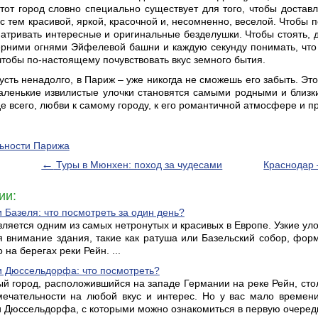
тот город словно специально существует для того, чтобы достав
с тем красивой, яркой, красочной и, несомненно, веселой. Чтобы 
тривать интересные и оригинальные безделушки. Чтобы стоять, де
рними огнями Эйфелевой башни и каждую секунду понимать, что 
 чтобы по-настоящему почувствовать вкус земного бытия.
усть ненадолго, в Париж – уже никогда не сможешь его забыть. Этот
ленькие извилистые улочки становятся самыми родными и близки
е всего, любви к самому городу, к его романтичной атмосфере и 
ьности Парижа
←
Туры в Мюнхен: поход за чудесами
Краснодар 
ии:
 Базеля: что посмотреть за один день?
вляется одним из самых нетронутых и красивых в Европе. Узкие ул
 внимание здания, такие как ратуша или Базельский собор, фо
на берегах реки Рейн. ...
 Дюссельдорфа: что посмотреть?
 город, расположившийся на западе Германии на реке Рейн, ст
мечательности на любой вкус и интерес. Но у вас мало времен
 Дюссельдорфа, с которыми можно ознакомиться в первую очередь.