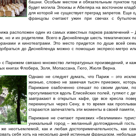
башни. Особым местом и обязательным пунктом т
будет могила Элоизы и Абеляра на восточном кладби
для которой не существует преград запретов. Еще 
французы считают ужин при свечах с бутылочко
ижа расположен один из самых известных парков развлечений – 
ям, но и их родителям. Всего в Диснейленде шесть тематических п
оранами и кинотеатрами. Это место придется по душе всей сем
добраться до Диснейленда можно с помощью экспресс-метро или
то с Парижем связано множество литературных произведений, и каж
ых книгах Флобера, Золя, Мопассана, Гюго, Жюля Верна.
Однако не следует думать, что Париж – это исклю
жизнью, словно не замечая тысяч приезжих, котор
Парижане озабоченно спешат по своим делам, п
прогуливаются вдоль Елисейских полей, гуляют с д
завтракают в открытых кафе, где все кресла пов
перекинутых через Сену, в то время как проплыв
стараются запечатлеть эти моменты в своей памяти,
Парижане не считают приезжих «безликими» турист
уникальный город – желанный долгожданный гость.
й же неотъемлемой, как и любая достопримечательность, как са
овать себя хоть на несколько дней истинным французом, небольш