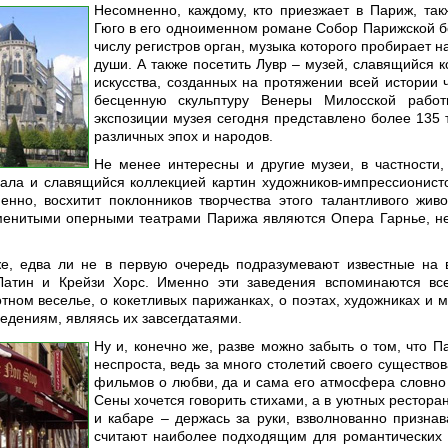
Несомненно, каждому, кто приезжает в Париж, так
Гюго в его одноименном романе Собор Парижской бо
числу регистров орган, музыка которого пробирает н
души. А также посетить Лувр – музей, славящийся 
искусства, созданных на протяжении всей истории
бесценную скульптуру Венеры Милосской работы
экспозиции музея сегодня представлено более 135 
различных эпох и народов.
Не менее интересны и другие музеи, в частности
ала и славящийся коллекцией картин художников-импрессионист
енно, восхитит поклонников творчества этого талантливого жи
менитыми оперными театрами Парижа являются Опера Гарнье, не
же, едва ли не в первую очередь подразумевают известные на
атин и Крейзи Хорс. Именно эти заведения вспоминаются все
тном веселье, о кокетливых парижанках, о поэтах, художниках и м
едениям, являясь их завсегдатаями.
Ну и, конечно же, разве можно забыть о том, что 
неспроста, ведь за много столетий своего существо
фильмов о любви, да и сама его атмосфера словно
Сены хочется говорить стихами, а в уютных рестора
и кабаре – держась за руки, взволнованно призна
считают наиболее подходящим для романтических