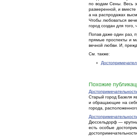
по водам Сены. Весь э
размеренной, и вместе 
а на распродажах высма
Чтобы любоваться вече
город создан для того,
Попав даже один раз, п
прямые проспекты и ма
вечной любви. И, прежд
См. также:
Достопримечател
Похожие публикац
Достопримечательности
Старый город Базеля я
и обращающие на себя
города, расположенного 
Достопримечательности
Дюссельдорф — крупный
есть особые достопри
достопримечательности