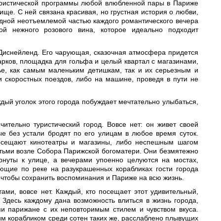
уристической программы любой влюбленной пары в Париже
ще. С ней связана красивая, но грустная история о любви,
одной неотъемлемой частью каждого романтического вечера
й нежного розового вина, которое идеально подходит
Диснейленд. Его чарующая, сказочная атмосфера придется
арков, площадка для гольфа и целый квартал с магазинами,
ье, как самым маленьким детишкам, так и их серьезным и
 скоростных поездов, либо на машине, проведя в пути не
дый уголок этого города побуждает мечтательно улыбаться,
чительно туристический город. Вовсе нет: он живет своей
ые без устали бродят по его улицам в любое время суток.
осещают кинотеатры и магазины, либо неспешным шагом
етьми возле Собора Парижской богоматери. Они безмятежно
ернуты к улице, а вечерами упоенно целуются на мостах,
ающие по реке на разукрашенных корабликах гости города
 чтобы сохранить воспоминания и Париже на всю жизнь.
ами, вовсе нет. Каждый, кто посещает этот удивительный,
 Здесь каждому дана возможность влиться в жизнь города,
ми парижане с их неповторимым стилем и чувством вкуса.
им корабликом среди сотен таких же, расслаблено плывущих