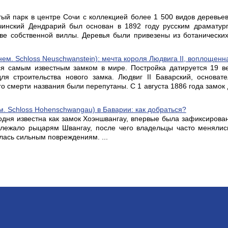
й парк в центре Сочи с коллекцией более 1 500 видов деревьев
очинский Дендрарий был основан в 1892 году русским драматур
ве собственной виллы. Деревья были привезены из ботанически
м. Schloss Neuschwanstein): мечта короля Людвига II, воплощенн
я самым известным замком в мире. Постройка датируется 19 ве
ля строительства нового замка. Людвиг II Баварский, основат
го смерти названия были перепутаны. С 1 августа 1886 года замок
. Schloss Hohenschwangau) в Баварии: как добраться?
одня известна как замок Хоэншвангау, впервые была зафиксирован
длежало рыцарям Швангау, после чего владельцы часто менялис
лась сильным повреждениям. ...