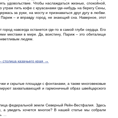
лять удовольствие. Чтобы наслаждаться жизнью, спокойной,
по утрам пить кофе с круасанами где-нибудь на берегу Сены,
ржась за руки, на мосту и признаваться друг дугу в любви.
Париж – и вправду город, не знающий сна. Наверное, этот
 город навсегда останется где-то в самой глуби сердца. Его
ми местами в мире. Да, воистину, Париж – это обиталище
приветливым людям.
→
– столица казачьего края
очки и скрытые площади с фонтанами, а также многовековые
рмируют захватывающий и гармоничный образ швейцарского
олица федеральной земли Северный Рейн-Вестфалия. Здесь
и, а увидеть хочется многое? В нашей статье мы собрали
 ...