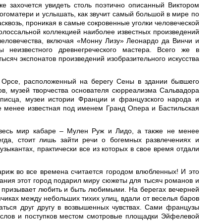
же захочется увидеть столь поэтично описанный Виктором
гоматери и услышать, как звучит самый большой в мире по
асквозь, проникая в самые сокровенные уголки человеческой
колоссальной коллекцией наиболее известных произведений
 человечества, включая «Монну Лизу» Леонардо да Винчи и
 неизвестного древнегреческого мастера. Всего же в
тысяч экспонатов произведений изобразительного искусства
, Орсе, расположенный на берегу Сены в здании бывшего
ов, музей творчества основателя сюрреализма Сальвадора
вописца, музеи истории Франции и французского народа и
 менее известная под именем Гранд Опера и Бастильская
 весь мир кабаре – Мулен Руж и Лидо, а также не менее
гда, стоит лишь зайти речи о богемных развлечениях и
узыкантах, практически все из которых в свое время отдали
Париж во все времена считается городом влюбленных! И это
вания этот город подарил миру сюжеты для тысяч романов и
 призывает любить и быть любимыми. На берегах вечерней
нчиках между небольших тихих улиц, вдали от веселья баров
ваться друг другу в возвышенных чувствах. Сами французы
 слов и поступков местом смотровые площадки Эйфелевой