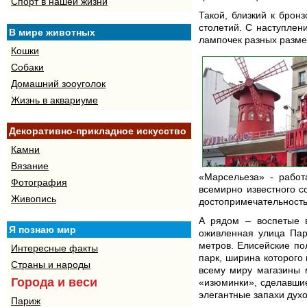
Спорт в нашей жизни
Такой, близкий к брон
столетий. С наступлен
В мире животных
лампочек разных разме
Кошки
Собаки
Домашний зооуголок
Жизнь в аквариуме
Декоративно-прикладное искусство
Камни
Вязание
«Марсельеза» - работ
Фотография
всемирно известного с
Живопись
достопримечательность
А рядом – воспетые 
Я познаю мир
оживленная улица Пар
метров. Елисейские по
Интересные факты
парк, ширина которого
Страны и народы
всему миру магазины м
Города и веси
«изюминки», сделавши
элегантные запахи духо
Париж