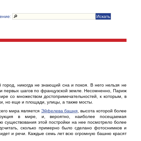
чение:
город, никогда не знающий сна и покоя. В него нельзя не
ха и первых шагов по французской земле. Несомненно, Париж
ире со множеством достопримечательностей, к которым, в
ки, но еще и площади, улицы, а также мосты.
сего мира является
Эйфелева башня
, высота которой более
рукция в мире, и, вероятно, наиболее посещаемая
ию существования этой постройки на нее посмотрело более
одсчитать, сколько примерно было сделано фотоснимков и
 идет и речи. Каждые семь лет всю огромную башню красят