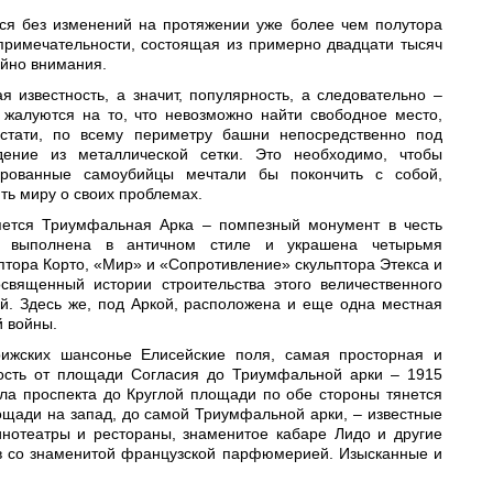
тся без изменений на протяжении уже более чем полутора
примечательности, состоящая из примерно двадцати тысяч
ойно внимания.
 известность, а значит, популярность, а следовательно –
 жалуются на то, что невозможно найти свободное место,
стати, по всему периметру башни непосредственно под
ение из металлической сетки. Это необходимо, чтобы
тированные самоубийцы мечтали бы покончить с собой,
ть миру о своих проблемах.
яется Триумфальная Арка – помпезный монумент в честь
а выполнена в античном стиле и украшена четырьмя
птора Корто, «Мир» и «Сопротивление» скульптора Этекса и
священный истории строительства этого величественного
й. Здесь же, под Аркой, расположена и еще одна местная
й войны.
ижских шансонье Елисейские поля, самая просторная и
ность от площади Согласия до Триумфальной арки – 1915
ала проспекта до Круглой площади по обе стороны тянется
лощади на запад, до самой Триумфальной арки, – известные
инотеатры и рестораны, знаменитое кабаре Лидо и другие
в со знаменитой французской парфюмерией. Изысканные и